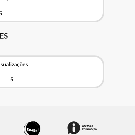
5
ES
isualizações
5