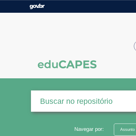
Casa Civil
Ministério da Justiça e
Segurança Pública
Ministério da Agricultura,
Ministério da Educação
Pecuária e Abastecimento
Ministério do Meio Ambiente
Ministério do Turismo
Secretaria de Governo
Gabinete de Segurança
Institucional
Navegar por:
Assunto