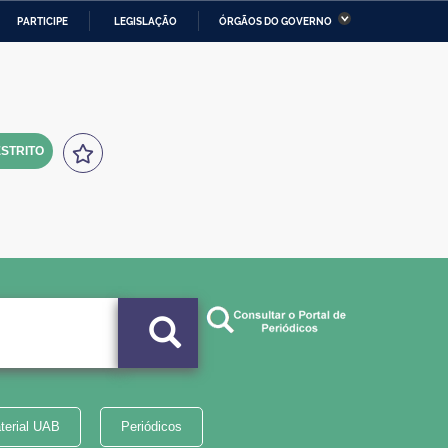
PARTICIPE
LEGISLAÇÃO
ÓRGÃOS DO GOVERNO
stério da Economia
Ministério da Infraestrutura
stério de Minas e Energia
Ministério da Ciência,
Tecnologia, Inovações e
Comunicações
STRITO
tério da Mulher, da Família
Secretaria-Geral
s Direitos Humanos
lto
terial UAB
Periódicos