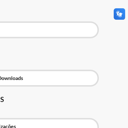
Downloads
S
izações