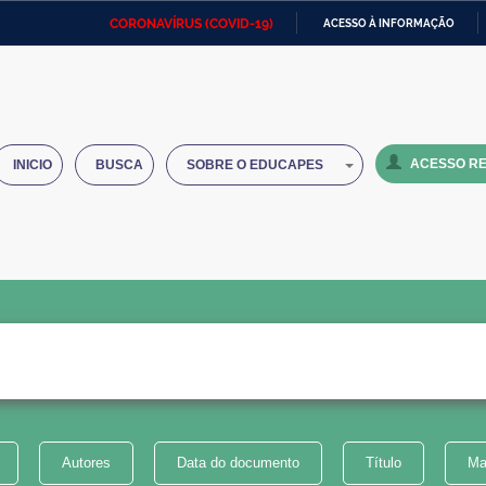
CORONAVÍRUS (COVID-19)
ACESSO À INFORMAÇÃO
Ministério da Defesa
Ministério das Relações
Mini
IR
Exteriores
PARA
O
Ministério da Cidadania
Ministério da Saúde
Mini
CONTEÚDO
ACESSO RE
INICIO
BUSCA
SOBRE O EDUCAPES
Ministério do Desenvolvimento
Controladoria-Geral da União
Minis
Regional
e do
Advocacia-Geral da União
Banco Central do Brasil
Plana
Autores
Data do documento
Título
Ma