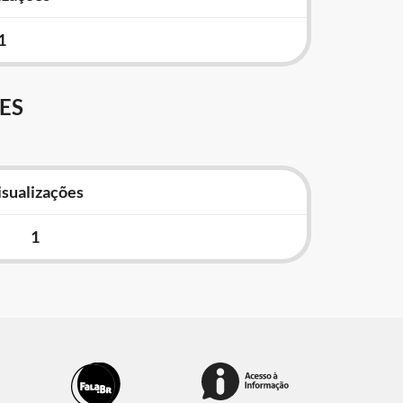
1
ES
isualizações
1