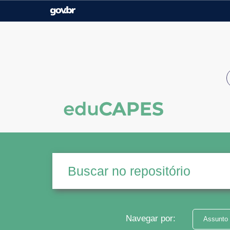
Casa Civil
Ministério da Justiça e
Segurança Pública
Ministério da Agricultura,
Ministério da Educação
Pecuária e Abastecimento
Ministério do Meio Ambiente
Ministério do Turismo
Secretaria de Governo
Gabinete de Segurança
Institucional
Navegar por:
Assunto