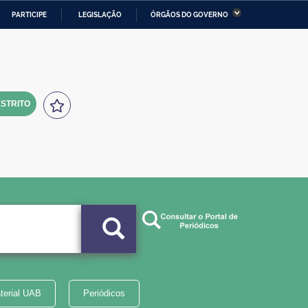
PARTICIPE
LEGISLAÇÃO
ÓRGÃOS DO GOVERNO
stério da Economia
Ministério da Infraestrutura
stério de Minas e Energia
Ministério da Ciência,
Tecnologia, Inovações e
Comunicações
STRITO
tério da Mulher, da Família
Secretaria-Geral
s Direitos Humanos
lto
terial UAB
Periódicos