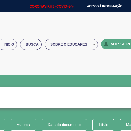
CORONAVÍRUS (COVID-19)
ACESSO À INFORMAÇÃO
Ministério da Defesa
Ministério das Relações
Mini
IR
Exteriores
PARA
O
Ministério da Cidadania
Ministério da Saúde
Mini
CONTEÚDO
ACESSO RE
INICIO
BUSCA
SOBRE O EDUCAPES
Ministério do Desenvolvimento
Controladoria-Geral da União
Minis
Regional
e do
Advocacia-Geral da União
Banco Central do Brasil
Plana
Autores
Data do documento
Título
Ma