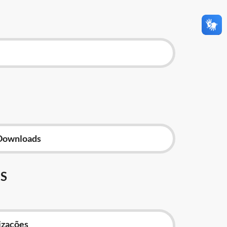
Downloads
S
izações