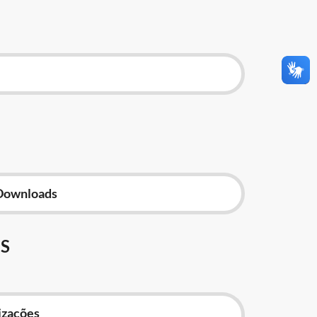
Downloads
S
izações