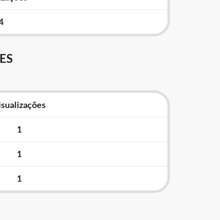
4
ES
isualizações
1
1
1