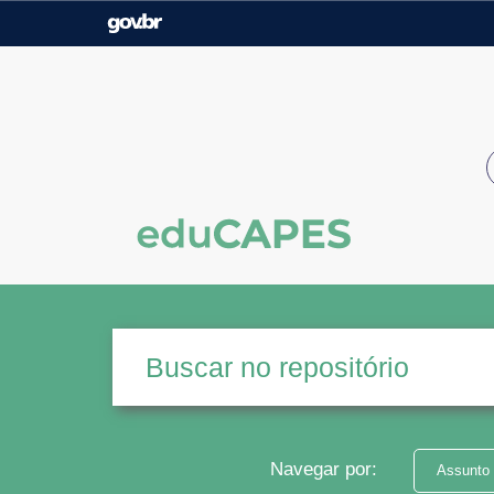
Casa Civil
Ministério da Justiça e
Segurança Pública
Ministério da Agricultura,
Ministério da Educação
Pecuária e Abastecimento
Ministério do Meio Ambiente
Ministério do Turismo
Secretaria de Governo
Gabinete de Segurança
Institucional
Navegar por:
Assunto