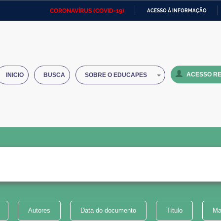
CORONAVÍRUS (COVID-19)
ACESSO À INFORMAÇÃO
Ministério da Defesa
Ministério das Relações
Mini
IR
Exteriores
PARA
O
Ministério da Cidadania
Ministério da Saúde
Mini
CONTEÚDO
ACESSO RE
INICIO
BUSCA
SOBRE O EDUCAPES
Ministério do Desenvolvimento
Controladoria-Geral da União
Minis
Regional
e do
Advocacia-Geral da União
Banco Central do Brasil
Plana
Autores
Data do documento
Título
Ma