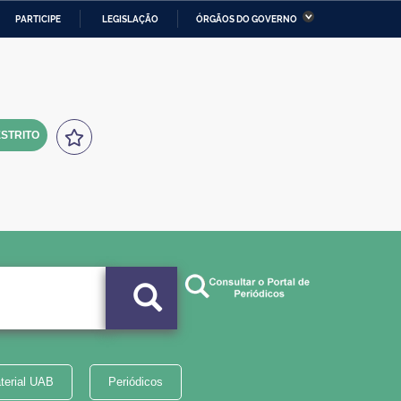
PARTICIPE
LEGISLAÇÃO
ÓRGÃOS DO GOVERNO
stério da Economia
Ministério da Infraestrutura
stério de Minas e Energia
Ministério da Ciência,
Tecnologia, Inovações e
Comunicações
STRITO
tério da Mulher, da Família
Secretaria-Geral
s Direitos Humanos
lto
terial UAB
Periódicos