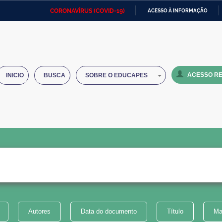
CORONAVÍRUS (COVID-19)
ACESSO À INFORMAÇÃO
Ministério da Defesa
Ministério das Relações
Mini
IR
Exteriores
PARA
O
Ministério da Cidadania
Ministério da Saúde
Mini
CONTEÚDO
ACESSO RE
INICIO
BUSCA
SOBRE O EDUCAPES
Ministério do Desenvolvimento
Controladoria-Geral da União
Minis
Regional
e do
Advocacia-Geral da União
Banco Central do Brasil
Plana
Autores
Data do documento
Título
Ma