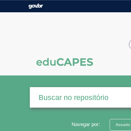
Casa Civil
Ministério da Justiça e
Segurança Pública
Ministério da Agricultura,
Ministério da Educação
Pecuária e Abastecimento
Ministério do Meio Ambiente
Ministério do Turismo
Secretaria de Governo
Gabinete de Segurança
Institucional
Navegar por:
Assunto