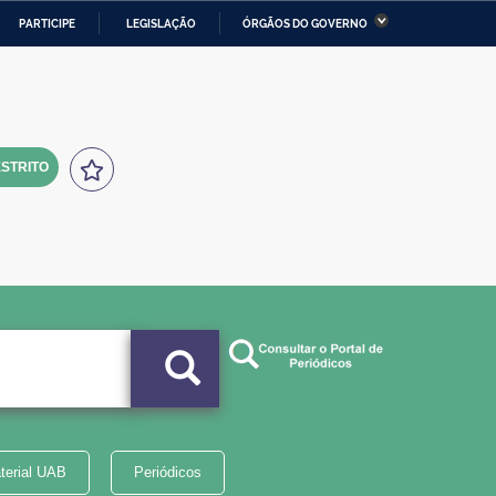
PARTICIPE
LEGISLAÇÃO
ÓRGÃOS DO GOVERNO
stério da Economia
Ministério da Infraestrutura
stério de Minas e Energia
Ministério da Ciência,
Tecnologia, Inovações e
Comunicações
STRITO
tério da Mulher, da Família
Secretaria-Geral
s Direitos Humanos
lto
terial UAB
Periódicos