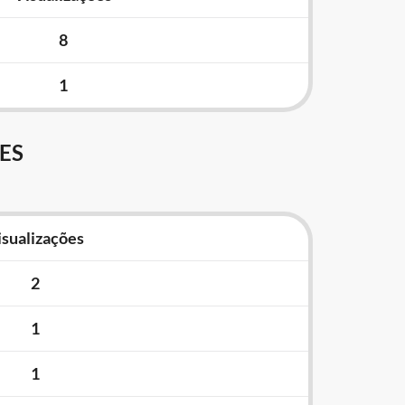
8
1
ES
isualizações
2
1
1