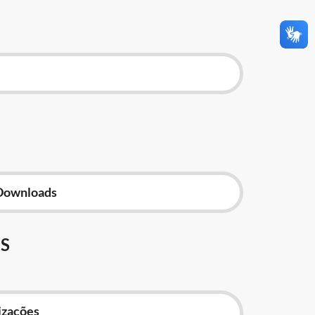
Downloads
S
izações