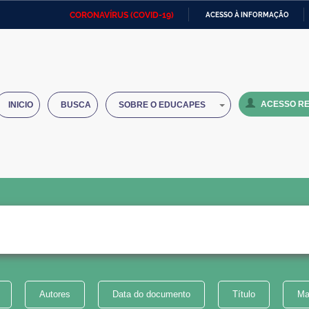
CORONAVÍRUS (COVID-19)
ACESSO À INFORMAÇÃO
Ministério da Defesa
Ministério das Relações
Mini
IR
Exteriores
PARA
O
Ministério da Cidadania
Ministério da Saúde
Mini
CONTEÚDO
ACESSO RE
INICIO
BUSCA
SOBRE O EDUCAPES
Ministério do Desenvolvimento
Controladoria-Geral da União
Minis
Regional
e do
Advocacia-Geral da União
Banco Central do Brasil
Plana
Autores
Data do documento
Título
Ma