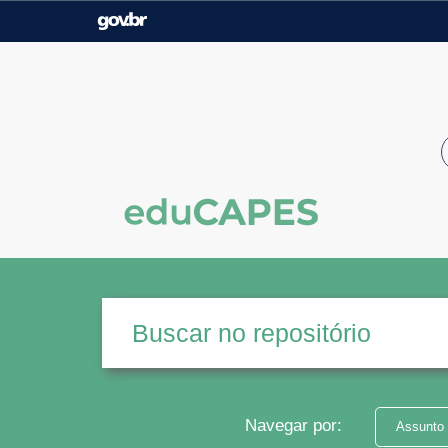
Casa Civil
Ministério da Justiça e
Segurança Pública
Ministério da Agricultura,
Ministério da Educação
Pecuária e Abastecimento
Ministério do Meio Ambiente
Ministério do Turismo
Secretaria de Governo
Gabinete de Segurança
Institucional
Navegar por:
Assunto