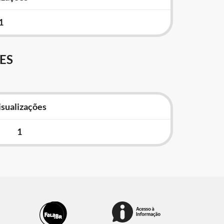
1
ES
isualizações
1