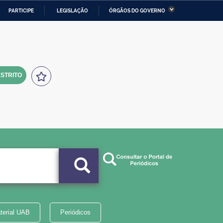
PARTICIPE
LEGISLAÇÃO
ÓRGÃOS DO GOVERNO
stério da Economia
Ministério da Infraestrutura
stério de Minas e Energia
Ministério da Ciência,
Tecnologia, Inovações e
Comunicações
STRITO
tério da Mulher, da Família
Secretaria-Geral
s Direitos Humanos
lto
terial UAB
Periódicos