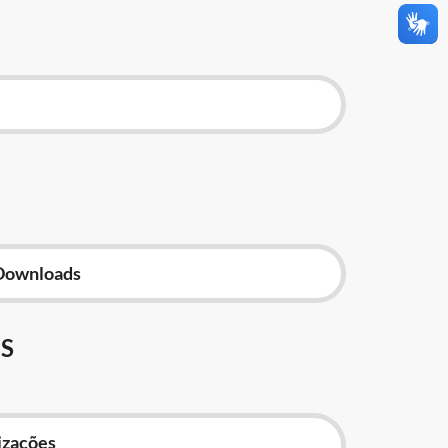
Downloads
S
izações