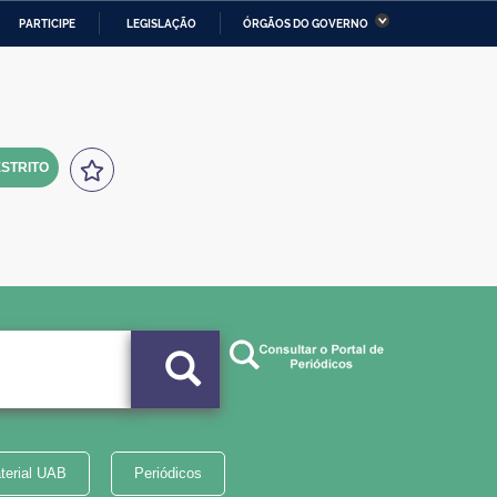
PARTICIPE
LEGISLAÇÃO
ÓRGÃOS DO GOVERNO
stério da Economia
Ministério da Infraestrutura
stério de Minas e Energia
Ministério da Ciência,
Tecnologia, Inovações e
Comunicações
STRITO
tério da Mulher, da Família
Secretaria-Geral
s Direitos Humanos
lto
terial UAB
Periódicos