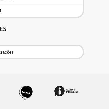
1
ES
izações