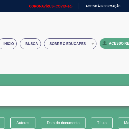
CORONAVÍRUS (COVID-19)
ACESSO À INFORMAÇÃO
Ministério da Defesa
Ministério das Relações
Mini
IR
Exteriores
PARA
O
Ministério da Cidadania
Ministério da Saúde
Mini
CONTEÚDO
ACESSO RE
INICIO
BUSCA
SOBRE O EDUCAPES
Ministério do Desenvolvimento
Controladoria-Geral da União
Minis
Regional
e do
Advocacia-Geral da União
Banco Central do Brasil
Plana
Autores
Data do documento
Título
Ma