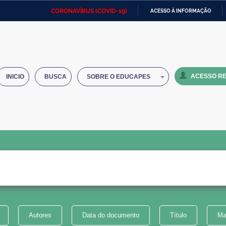
CORONAVÍRUS (COVID-19)
ACESSO À INFORMAÇÃO
Ministério da Defesa
Ministério das Relações
Mini
IR
Exteriores
PARA
O
Ministério da Cidadania
Ministério da Saúde
Mini
CONTEÚDO
ACESSO RE
INICIO
BUSCA
SOBRE O EDUCAPES
Ministério do Desenvolvimento
Controladoria-Geral da União
Minis
Regional
e do
Advocacia-Geral da União
Banco Central do Brasil
Plana
Autores
Data do documento
Título
Ma