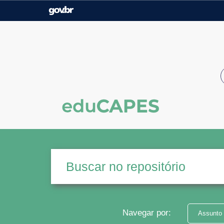
Casa Civil
Ministério da Justiça e
Segurança Pública
Ministério da Agricultura,
Ministério da Educação
Pecuária e Abastecimento
Ministério do Meio Ambiente
Ministério do Turismo
Secretaria de Governo
Gabinete de Segurança
Institucional
Navegar por:
Assunto