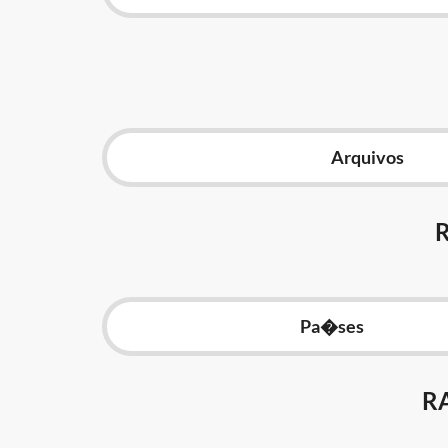
Arquivos
Pa�ses
R