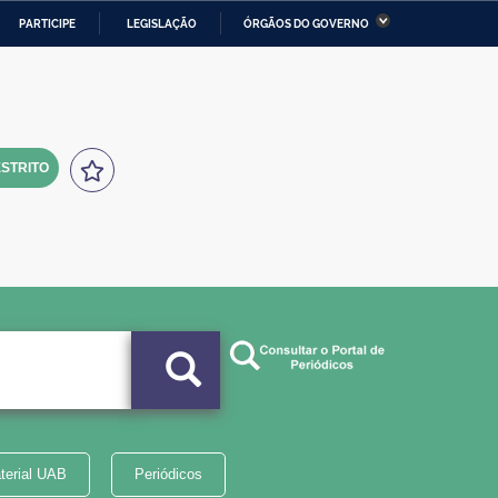
PARTICIPE
LEGISLAÇÃO
ÓRGÃOS DO GOVERNO
stério da Economia
Ministério da Infraestrutura
stério de Minas e Energia
Ministério da Ciência,
Tecnologia, Inovações e
Comunicações
STRITO
tério da Mulher, da Família
Secretaria-Geral
s Direitos Humanos
lto
terial UAB
Periódicos