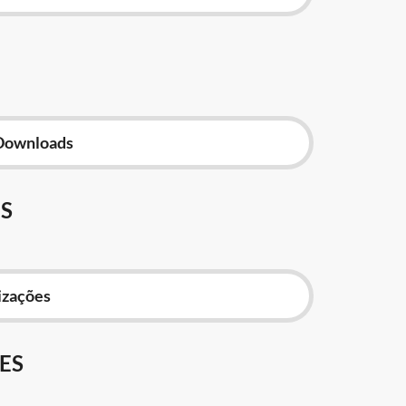
Downloads
S
izações
ES