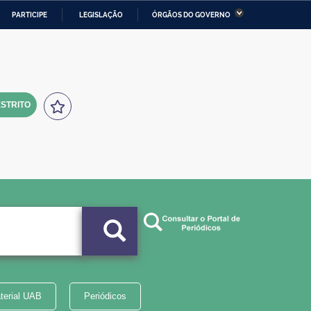
PARTICIPE
LEGISLAÇÃO
ÓRGÃOS DO GOVERNO
stério da Economia
Ministério da Infraestrutura
stério de Minas e Energia
Ministério da Ciência,
Tecnologia, Inovações e
Comunicações
STRITO
tério da Mulher, da Família
Secretaria-Geral
s Direitos Humanos
lto
terial UAB
Periódicos