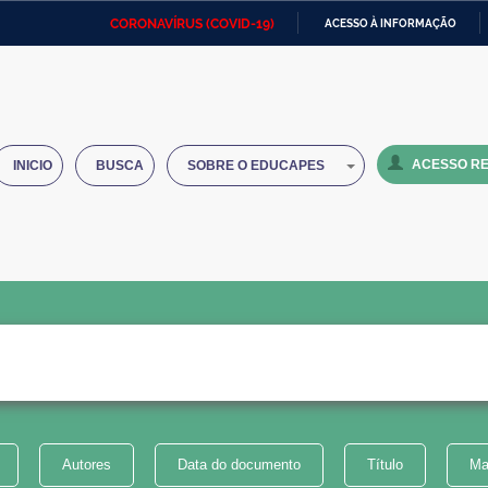
CORONAVÍRUS (COVID-19)
ACESSO À INFORMAÇÃO
Ministério da Defesa
Ministério das Relações
Mini
IR
Exteriores
PARA
O
Ministério da Cidadania
Ministério da Saúde
Mini
CONTEÚDO
ACESSO RE
INICIO
BUSCA
SOBRE O EDUCAPES
Ministério do Desenvolvimento
Controladoria-Geral da União
Minis
Regional
e do
Advocacia-Geral da União
Banco Central do Brasil
Plana
Autores
Data do documento
Título
Ma