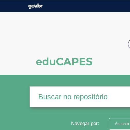
Casa Civil
Ministério da Justiça e
Segurança Pública
Ministério da Agricultura,
Ministério da Educação
Pecuária e Abastecimento
Ministério do Meio Ambiente
Ministério do Turismo
Secretaria de Governo
Gabinete de Segurança
Institucional
Navegar por:
Assunto