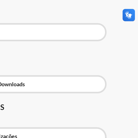
Downloads
S
izações