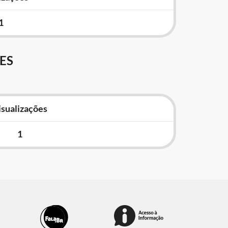
1
ES
isualizações
1