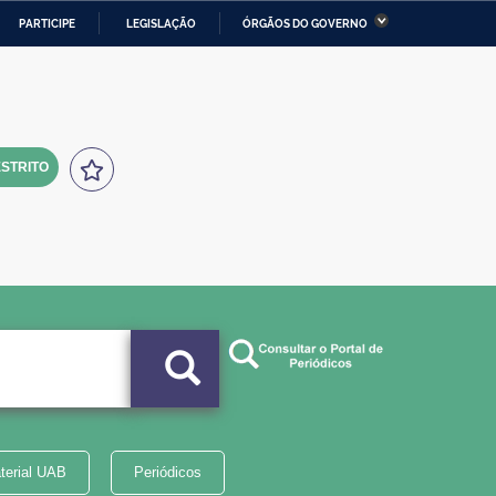
PARTICIPE
LEGISLAÇÃO
ÓRGÃOS DO GOVERNO
stério da Economia
Ministério da Infraestrutura
stério de Minas e Energia
Ministério da Ciência,
Tecnologia, Inovações e
Comunicações
STRITO
tério da Mulher, da Família
Secretaria-Geral
s Direitos Humanos
lto
terial UAB
Periódicos