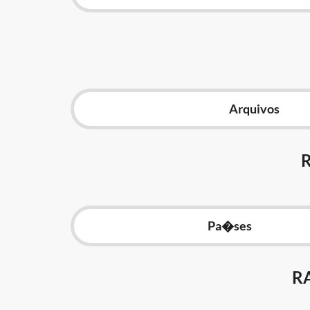
Arquivos
Pa�ses
R