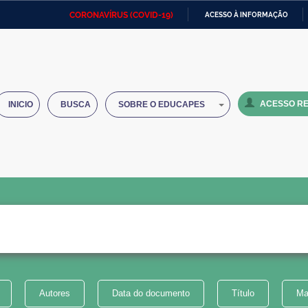
CORONAVÍRUS (COVID-19)
ACESSO À INFORMAÇÃO
Ministério da Defesa
Ministério das Relações
Mini
IR
Exteriores
PARA
O
Ministério da Cidadania
Ministério da Saúde
Mini
CONTEÚDO
ACESSO RE
INICIO
BUSCA
SOBRE O EDUCAPES
Ministério do Desenvolvimento
Controladoria-Geral da União
Minis
Regional
e do
Advocacia-Geral da União
Banco Central do Brasil
Plana
Autores
Data do documento
Título
Ma