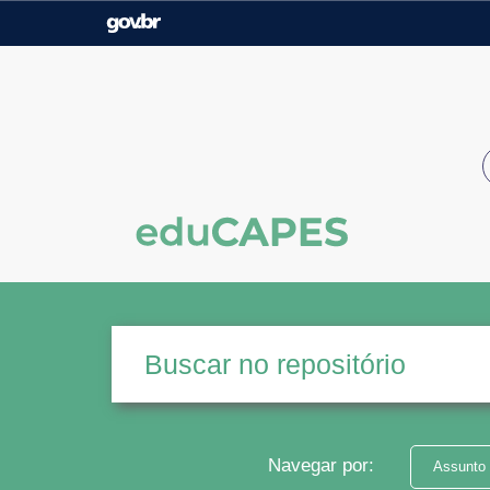
Casa Civil
Ministério da Justiça e
Segurança Pública
Ministério da Agricultura,
Ministério da Educação
Pecuária e Abastecimento
Ministério do Meio Ambiente
Ministério do Turismo
Secretaria de Governo
Gabinete de Segurança
Institucional
Navegar por:
Assunto