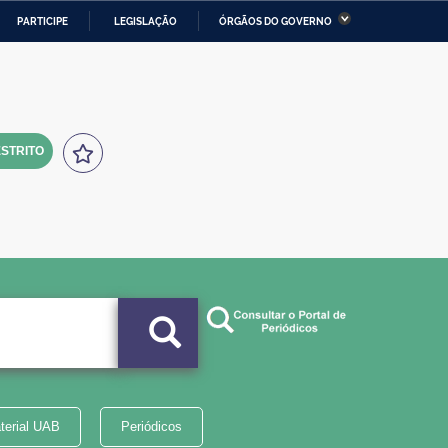
PARTICIPE
LEGISLAÇÃO
ÓRGÃOS DO GOVERNO
stério da Economia
Ministério da Infraestrutura
stério de Minas e Energia
Ministério da Ciência,
Tecnologia, Inovações e
Comunicações
STRITO
tério da Mulher, da Família
Secretaria-Geral
s Direitos Humanos
lto
terial UAB
Periódicos