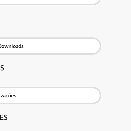
Downloads
S
izações
ES