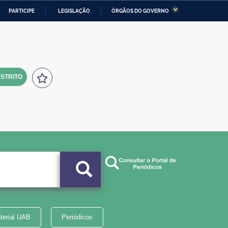
PARTICIPE
LEGISLAÇÃO
ÓRGÃOS DO GOVERNO
stério da Economia
Ministério da Infraestrutura
stério de Minas e Energia
Ministério da Ciência,
Tecnologia, Inovações e
Comunicações
STRITO
tério da Mulher, da Família
Secretaria-Geral
s Direitos Humanos
lto
terial UAB
Periódicos