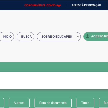
CORONAVÍRUS (COVID-19)
ACESSO À INFORMAÇÃO
Ministério da Defesa
Ministério das Relações
Mini
IR
Exteriores
PARA
O
Ministério da Cidadania
Ministério da Saúde
Mini
CONTEÚDO
ACESSO RE
INICIO
BUSCA
SOBRE O EDUCAPES
Ministério do Desenvolvimento
Controladoria-Geral da União
Minis
Regional
e do
Advocacia-Geral da União
Banco Central do Brasil
Plana
Autores
Data do documento
Título
Ma