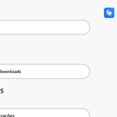
Downloads
S
izações