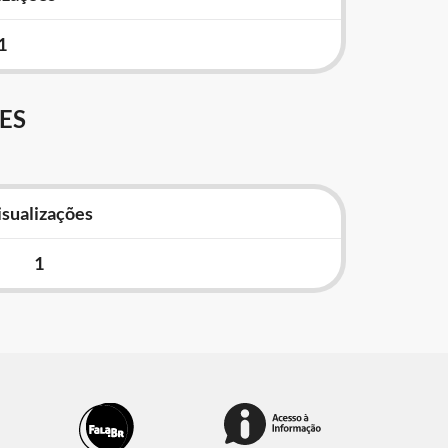
1
ES
isualizações
1