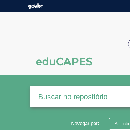
Casa Civil
Ministério da Justiça e
Segurança Pública
Ministério da Agricultura,
Ministério da Educação
Pecuária e Abastecimento
Ministério do Meio Ambiente
Ministério do Turismo
Secretaria de Governo
Gabinete de Segurança
Institucional
Navegar por:
Assunto