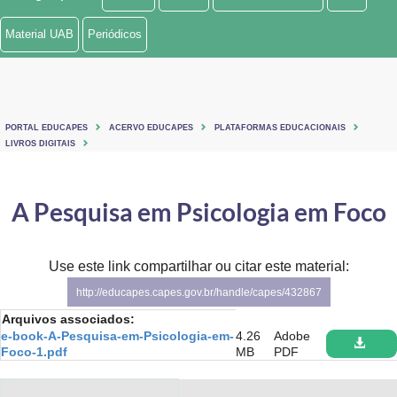
Ministério de Minas e Energia
Material UAB
Periódicos
Ministério da Ciência, Tecnologia, Inovações e Comunicações
Ministério do Meio Ambiente
PORTAL EDUCAPES
ACERVO EDUCAPES
PLATAFORMAS EDUCACIONAIS
Ministério do Turismo
LIVROS DIGITAIS
Ministério do Desenvolvimento Regional
A Pesquisa em Psicologia em Foco
Controladoria-Geral da União
Ministério da Mulher, da Família e dos Direitos Humanos
Use este link compartilhar ou citar este material:
http://educapes.capes.gov.br/handle/capes/432867
Secretaria-Geral
Arquivos associados:
e-book-A-Pesquisa-em-Psicologia-em-
4.26
Adobe
Secretaria de Governo
Foco-1.pdf
MB
PDF
Gabinete de Segurança Institucional