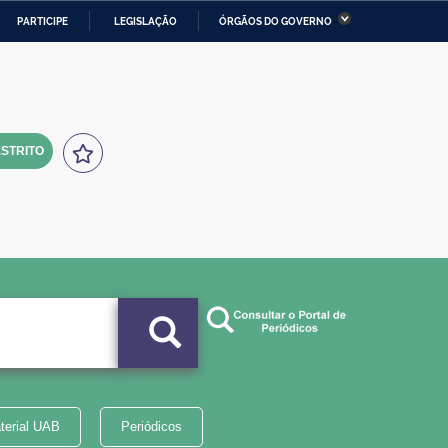
PARTICIPE
LEGISLAÇÃO
ÓRGÃOS DO GOVERNO
stério da Economia
Ministério da Infraestrutura
stério de Minas e Energia
Ministério da Ciência,
Tecnologia, Inovações e
Comunicações
STRITO
tério da Mulher, da Família
Secretaria-Geral
s Direitos Humanos
lto
terial UAB
Periódicos