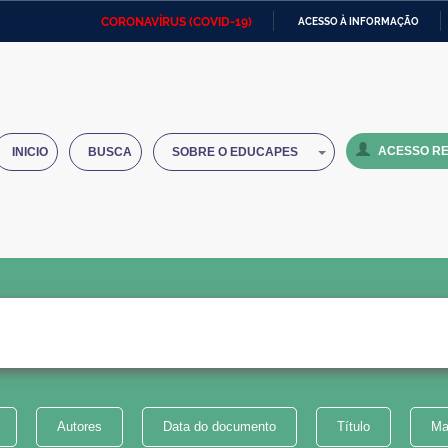
CORONAVÍRUS (COVID-19)
ACESSO À INFORMAÇÃO
Ministério da Defesa
Ministério das Relações
Mini
IR
Exteriores
PARA
O
Ministério da Cidadania
Ministério da Saúde
Mini
CONTEÚDO
ACESSO RE
INICIO
BUSCA
SOBRE O EDUCAPES
Ministério do Desenvolvimento
Controladoria-Geral da União
Minis
Regional
e do
Advocacia-Geral da União
Banco Central do Brasil
Plana
Autores
Data do documento
Título
Ma