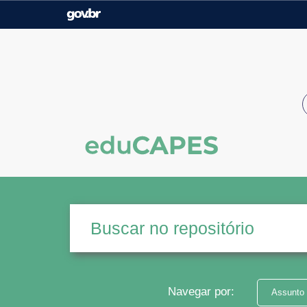
Casa Civil
Ministério da Justiça e
Segurança Pública
Ministério da Agricultura,
Ministério da Educação
Pecuária e Abastecimento
Ministério do Meio Ambiente
Ministério do Turismo
Secretaria de Governo
Gabinete de Segurança
Institucional
Navegar por:
Assunto