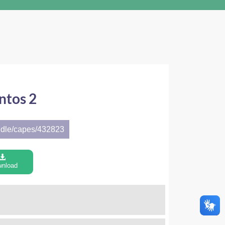
ntos 2
ndle/capes/432823
nload