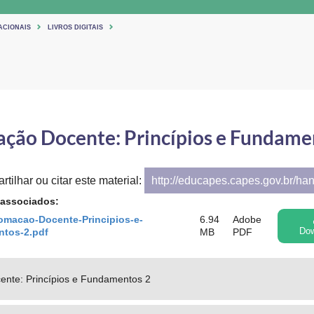
ACIONAIS
LIVROS DIGITAIS
ção Docente: Princípios e Fundame
tilhar ou citar este material:
http://educapes.capes.gov.br/ha
 associados:
omacao-Docente-Principios-e-
6.94
Adobe
tos-2.pdf
MB
PDF
Dow
nte: Princípios e Fundamentos 2