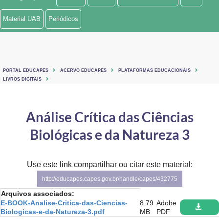
Ministério de Minas e Energia
Material UAB
Periódicos
Ministério da Ciência, Tecnologia, Inovações e Comunicações
Ministério do Meio Ambiente
PORTAL EDUCAPES
ACERVO EDUCAPES
PLATAFORMAS EDUCACIONAIS
Ministério do Turismo
LIVROS DIGITAIS
Ministério do Desenvolvimento Regional
Análise Crítica das Ciências
Controladoria-Geral da União
Biológicas e da Natureza 3
Ministério da Mulher, da Família e dos Direitos Humanos
Use este link compartilhar ou citar este material:
Secretaria-Geral
http://educapes.capes.gov.br/handle/capes/432775
Secretaria de Governo
Arquivos associados:
E-BOOK-Analise-Critica-das-Ciencias-
8.79
Adobe
Gabinete de Segurança Institucional
Biologicas-e-da-Natureza-3.pdf
MB
PDF