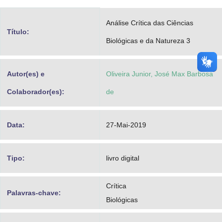
Advocacia-Geral da União
Análise Crítica das Ciências
Título:
Banco Central do Brasil
Biológicas e da Natureza 3
Planalto
Autor(es) e
Oliveira Junior, José Max Barbosa
Colaborador(es):
de
Data:
27-Mai-2019
Tipo:
livro digital
Crítica
Palavras-chave:
Biológicas