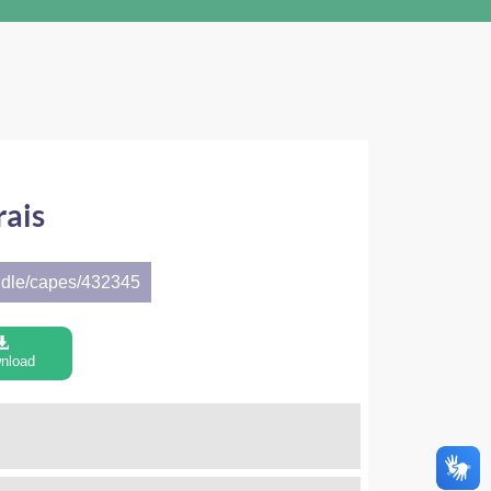
rais
ndle/capes/432345
nload