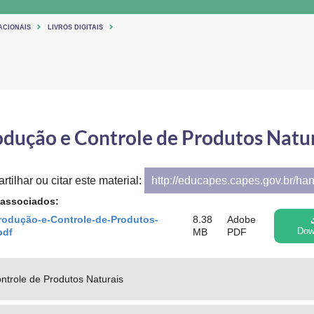
ACIONAIS
LIVROS DIGITAIS
dução e Controle de Produtos Natu
tilhar ou citar este material:
http://educapes.capes.gov.br/ha
 associados:
rodução-e-Controle-de-Produtos-
8.38
Adobe
pdf
MB
PDF
Dow
ntrole de Produtos Naturais