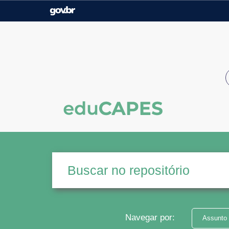
Casa Civil
Ministério da Justiça e
Segurança Pública
Ministério da Agricultura,
Ministério da Educação
Pecuária e Abastecimento
Ministério do Meio Ambiente
Ministério do Turismo
Secretaria de Governo
Gabinete de Segurança
Institucional
Navegar por:
Assunto