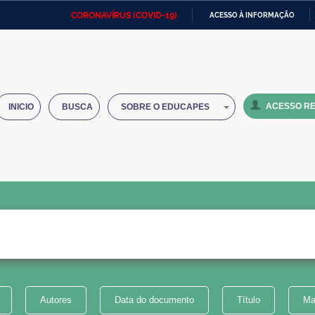
CORONAVÍRUS (COVID-19)
ACESSO À INFORMAÇÃO
Ministério da Defesa
Ministério das Relações
Mini
IR
Exteriores
PARA
O
Ministério da Cidadania
Ministério da Saúde
Mini
CONTEÚDO
ACESSO RE
INICIO
BUSCA
SOBRE O EDUCAPES
Ministério do Desenvolvimento
Controladoria-Geral da União
Minis
Regional
e do
Advocacia-Geral da União
Banco Central do Brasil
Plana
Autores
Data do documento
Título
Ma