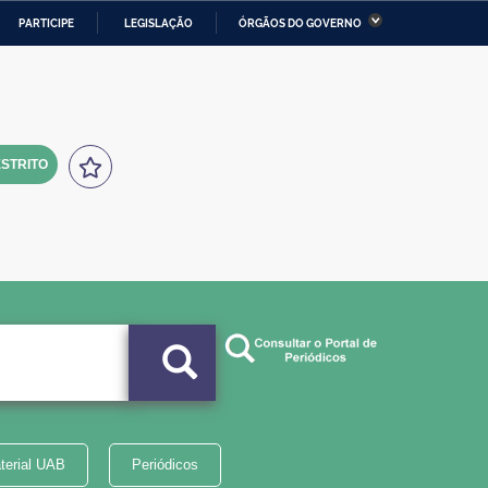
PARTICIPE
LEGISLAÇÃO
ÓRGÃOS DO GOVERNO
stério da Economia
Ministério da Infraestrutura
stério de Minas e Energia
Ministério da Ciência,
Tecnologia, Inovações e
Comunicações
STRITO
tério da Mulher, da Família
Secretaria-Geral
s Direitos Humanos
lto
terial UAB
Periódicos