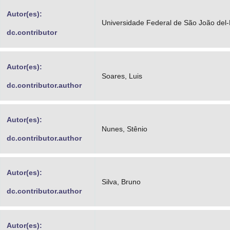
Advocacia-Geral da União
Autor(es):
Universidade Federal de São João del-
dc.contributor
Banco Central do Brasil
Planalto
Autor(es):
Soares, Luis
dc.contributor.author
Autor(es):
Nunes, Stênio
dc.contributor.author
Autor(es):
Silva, Bruno
dc.contributor.author
Autor(es):