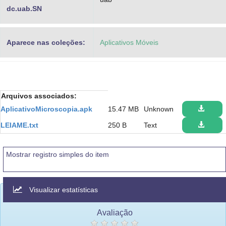
dc.uab.SN
Aparece nas coleções:
Aplicativos Móveis
Arquivos associados:
AplicativoMicroscopia.apk
15.47 MB
Unknown
LEIAME.txt
250 B
Text
Mostrar registro simples do item
Visualizar estatísticas
Avaliação