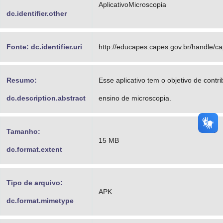
AplicativoMicroscopia
dc.identifier.other
Fonte: dc.identifier.uri
http://educapes.capes.gov.br/handle/c
Resumo:
Esse aplicativo tem o objetivo de contri
dc.description.abstract
ensino de microscopia.
Tamanho:
15 MB
dc.format.extent
Tipo de arquivo:
APK
dc.format.mimetype