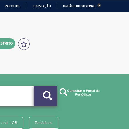
PARTICIPE
LEGISLAÇÃO
ÓRGÃOS DO GOVERNO
stério da Economia
Ministério da Infraestrutura
stério de Minas e Energia
Ministério da Ciência,
Tecnologia, Inovações e
Comunicações
STRITO
tério da Mulher, da Família
Secretaria-Geral
s Direitos Humanos
lto
terial UAB
Periódicos