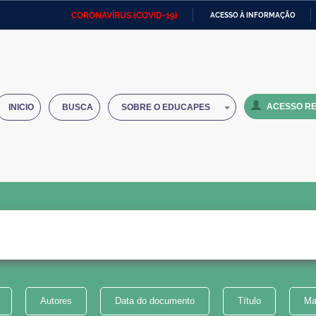
CORONAVÍRUS (COVID-19)
ACESSO À INFORMAÇÃO
Ministério da Defesa
Ministério das Relações
Mini
IR
Exteriores
PARA
O
Ministério da Cidadania
Ministério da Saúde
Mini
CONTEÚDO
ACESSO RE
INICIO
BUSCA
SOBRE O EDUCAPES
Ministério do Desenvolvimento
Controladoria-Geral da União
Minis
Regional
e do
Advocacia-Geral da União
Banco Central do Brasil
Plana
Autores
Data do documento
Título
Ma