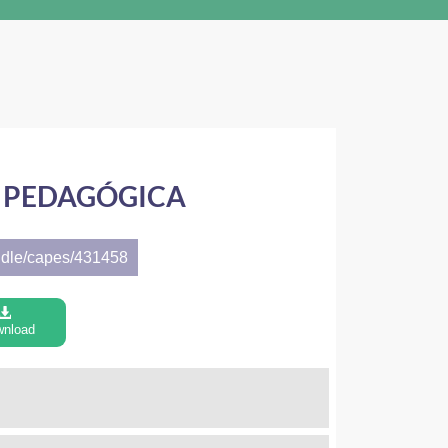
A PEDAGÓGICA
ndle/capes/431458
nload