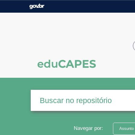
Casa Civil
Ministério da Justiça e
Segurança Pública
Ministério da Agricultura,
Ministério da Educação
Pecuária e Abastecimento
Ministério do Meio Ambiente
Ministério do Turismo
Secretaria de Governo
Gabinete de Segurança
Institucional
Navegar por:
Assunto