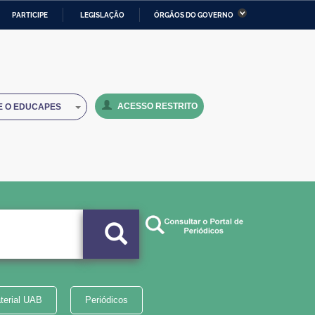
PARTICIPE
LEGISLAÇÃO
ÓRGÃOS DO GOVERNO
stério da Economia
Ministério da Infraestrutura
stério de Minas e Energia
Ministério da Ciência,
Tecnologia, Inovações e
Comunicações
ACESSO RESTRITO
E O EDUCAPES
tério da Mulher, da Família
Secretaria-Geral
s Direitos Humanos
lto
terial UAB
Periódicos