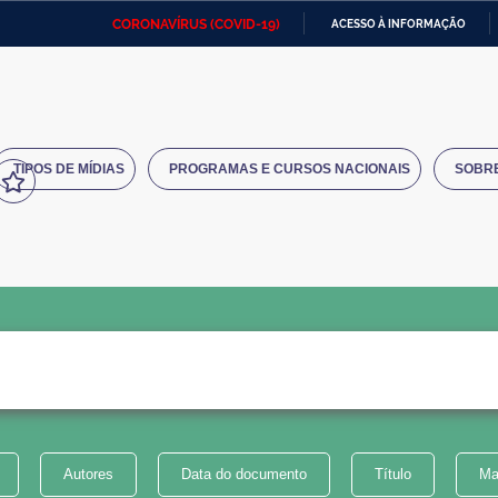
CORONAVÍRUS (COVID-19)
ACESSO À INFORMAÇÃO
Ministério da Defesa
Ministério das Relações
Mini
IR
Exteriores
PARA
O
Ministério da Cidadania
Ministério da Saúde
Mini
CONTEÚDO
TIPOS DE MÍDIAS
PROGRAMAS E CURSOS NACIONAIS
SOBR
Ministério do Desenvolvimento
Controladoria-Geral da União
Minis
Regional
e do
Advocacia-Geral da União
Banco Central do Brasil
Plana
Autores
Data do documento
Título
Ma