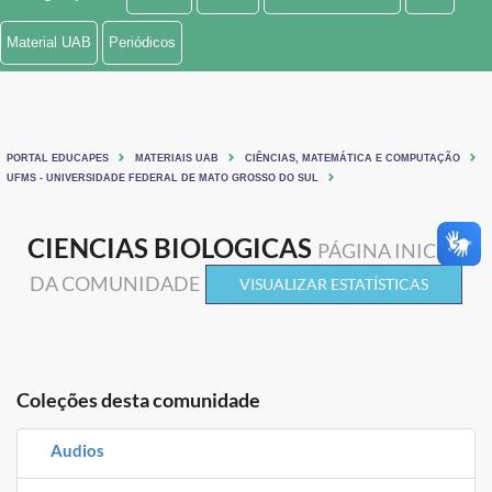
Ministério de Minas e Energia
Material UAB
Periódicos
Ministério da Ciência, Tecnologia, Inovações e Comunicações
Ministério do Meio Ambiente
PORTAL EDUCAPES
MATERIAIS UAB
CIÊNCIAS, MATEMÁTICA E COMPUTAÇÃO
Ministério do Turismo
UFMS - UNIVERSIDADE FEDERAL DE MATO GROSSO DO SUL
Ministério do Desenvolvimento Regional
CIENCIAS BIOLOGICAS
PÁGINA INICIAL
Controladoria-Geral da União
DA COMUNIDADE
VISUALIZAR ESTATÍSTICAS
Ministério da Mulher, da Família e dos Direitos Humanos
Secretaria-Geral
Coleções desta comunidade
Secretaria de Governo
Audios
Gabinete de Segurança Institucional