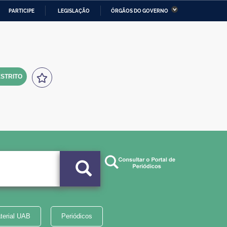
PARTICIPE
LEGISLAÇÃO
ÓRGÃOS DO GOVERNO
stério da Economia
Ministério da Infraestrutura
stério de Minas e Energia
Ministério da Ciência,
Tecnologia, Inovações e
Comunicações
STRITO
tério da Mulher, da Família
Secretaria-Geral
s Direitos Humanos
lto
terial UAB
Periódicos