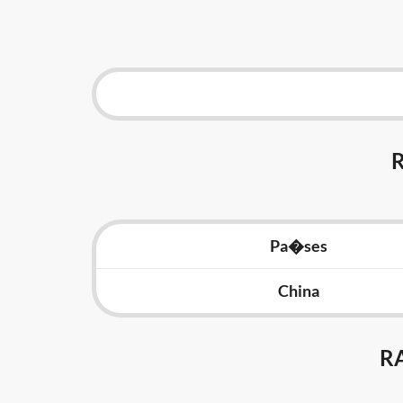
Pa�ses
China
R