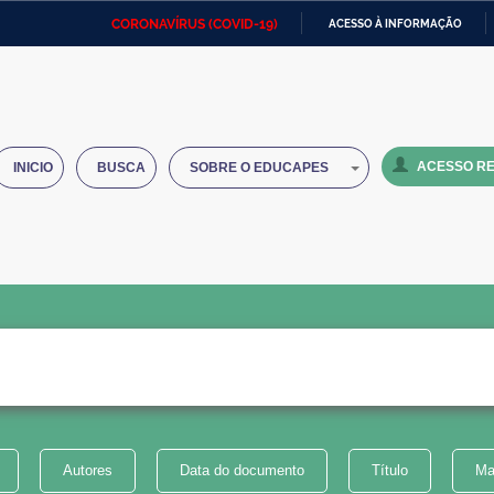
CORONAVÍRUS (COVID-19)
ACESSO À INFORMAÇÃO
Ministério da Defesa
Ministério das Relações
Mini
IR
Exteriores
PARA
O
Ministério da Cidadania
Ministério da Saúde
Mini
CONTEÚDO
ACESSO RE
INICIO
BUSCA
SOBRE O EDUCAPES
Ministério do Desenvolvimento
Controladoria-Geral da União
Minis
Regional
e do
Advocacia-Geral da União
Banco Central do Brasil
Plana
Autores
Data do documento
Título
Ma