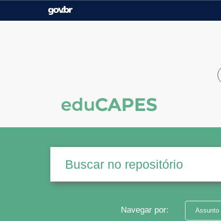
Casa Civil
Ministério da Justiça e
Segurança Pública
Ministério da Agricultura,
Ministério da Educação
Pecuária e Abastecimento
Ministério do Meio Ambiente
Ministério do Turismo
Secretaria de Governo
Gabinete de Segurança
Institucional
Navegar por:
Assunto