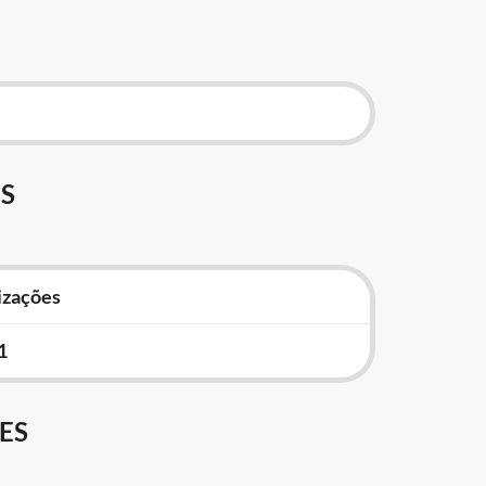
S
izações
1
ES