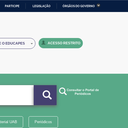
PARTICIPE
LEGISLAÇÃO
ÓRGÃOS DO GOVERNO
stério da Economia
Ministério da Infraestrutura
stério de Minas e Energia
Ministério da Ciência,
Tecnologia, Inovações e
Comunicações
ACESSO RESTRITO
E O EDUCAPES
tério da Mulher, da Família
Secretaria-Geral
s Direitos Humanos
lto
terial UAB
Periódicos