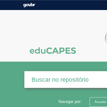
Casa Civil
Ministério da Justiça e
Segurança Pública
Ministério da Agricultura,
Ministério da Educação
Pecuária e Abastecimento
Ministério do Meio Ambiente
Ministério do Turismo
Secretaria de Governo
Gabinete de Segurança
Institucional
Navegar por:
Assunto