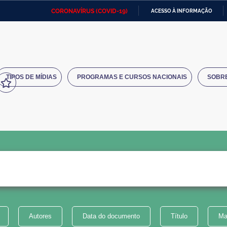
CORONAVÍRUS (COVID-19)
ACESSO À INFORMAÇÃO
Ministério da Defesa
Ministério das Relações
Mini
IR
Exteriores
PARA
O
Ministério da Cidadania
Ministério da Saúde
Mini
CONTEÚDO
TIPOS DE MÍDIAS
PROGRAMAS E CURSOS NACIONAIS
SOBR
Ministério do Desenvolvimento
Controladoria-Geral da União
Minis
Regional
e do
Advocacia-Geral da União
Banco Central do Brasil
Plana
Autores
Data do documento
Título
Ma