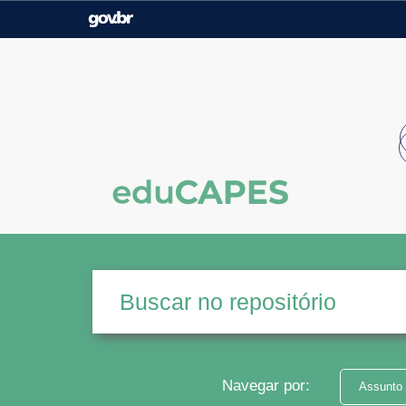
Casa Civil
Ministério da Justiça e
Segurança Pública
Ministério da Agricultura,
Ministério da Educação
Pecuária e Abastecimento
Ministério do Meio Ambiente
Ministério do Turismo
Secretaria de Governo
Gabinete de Segurança
Institucional
Navegar por:
Assunto