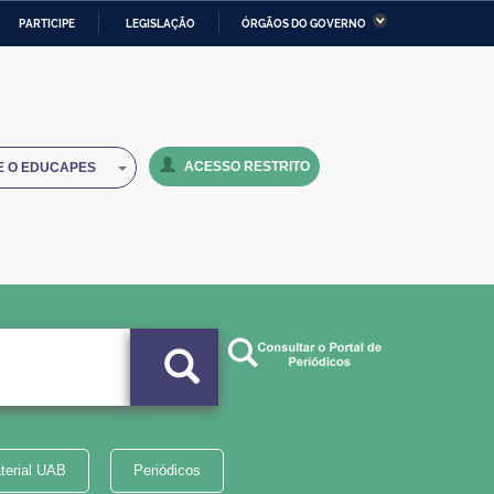
PARTICIPE
LEGISLAÇÃO
ÓRGÃOS DO GOVERNO
stério da Economia
Ministério da Infraestrutura
stério de Minas e Energia
Ministério da Ciência,
Tecnologia, Inovações e
Comunicações
ACESSO RESTRITO
E O EDUCAPES
tério da Mulher, da Família
Secretaria-Geral
s Direitos Humanos
lto
terial UAB
Periódicos