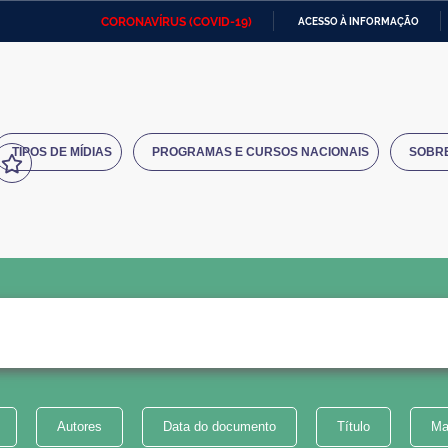
CORONAVÍRUS (COVID-19)
ACESSO À INFORMAÇÃO
Ministério da Defesa
Ministério das Relações
Mini
IR
Exteriores
PARA
O
Ministério da Cidadania
Ministério da Saúde
Mini
CONTEÚDO
TIPOS DE MÍDIAS
PROGRAMAS E CURSOS NACIONAIS
SOBR
Ministério do Desenvolvimento
Controladoria-Geral da União
Minis
Regional
e do
Advocacia-Geral da União
Banco Central do Brasil
Plana
Autores
Data do documento
Título
Ma