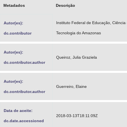
Metadados
Descrição
Advocacia-Geral da União
Banco Central do Brasil
Instituto Federal de Educação, Ciência
Autor(es):
Planalto
Tecnologia do Amazonas
dc.contributor
Autor(es):
Queiroz, Julia Graziela
dc.contributor.author
Autor(es):
Guerreiro, Elaine
dc.contributor.author
Data de aceite:
2018-03-13T18:11:09Z
dc.date.accessioned