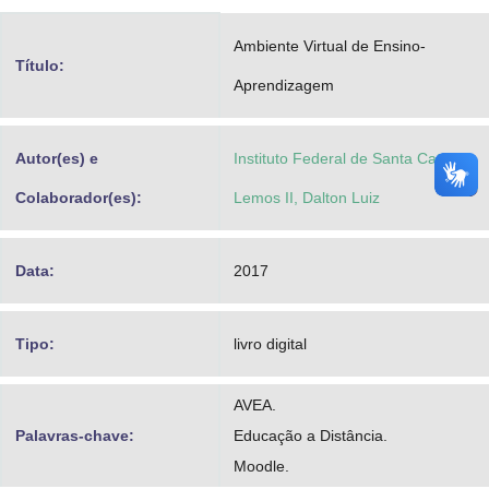
Advocacia-Geral da União
Ambiente Virtual de Ensino-
Título:
Banco Central do Brasil
Aprendizagem
Planalto
Autor(es) e
Instituto Federal de Santa Catarina
Colaborador(es):
Lemos II, Dalton Luiz
Data:
2017
Tipo:
livro digital
AVEA.
Palavras-chave:
Educação a Distância.
Moodle.