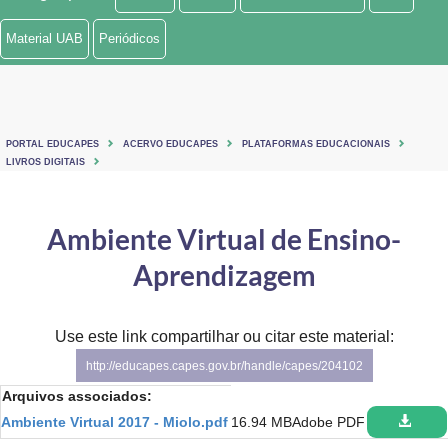
Ministério de Minas e Energia
Material UAB
Periódicos
Ministério da Ciência, Tecnologia, Inovações e Comunicações
Ministério do Meio Ambiente
PORTAL EDUCAPES
ACERVO EDUCAPES
PLATAFORMAS EDUCACIONAIS
Ministério do Turismo
LIVROS DIGITAIS
Ministério do Desenvolvimento Regional
Ambiente Virtual de Ensino-
Controladoria-Geral da União
Aprendizagem
Ministério da Mulher, da Família e dos Direitos Humanos
Use este link compartilhar ou citar este material:
Secretaria-Geral
http://educapes.capes.gov.br/handle/capes/204102
Secretaria de Governo
Arquivos associados:
Ambiente Virtual 2017 - Miolo.pdf
16.94 MB
Adobe PDF
Gabinete de Segurança Institucional