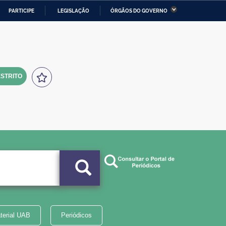
PARTICIPE
LEGISLAÇÃO
ÓRGÃOS DO GOVERNO
stério da Economia
Ministério da Infraestrutura
stério de Minas e Energia
Ministério da Ciência,
Tecnologia, Inovações e
Comunicações
STRITO
tério da Mulher, da Família
Secretaria-Geral
s Direitos Humanos
lto
terial UAB
Periódicos