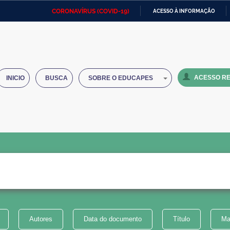
CORONAVÍRUS (COVID-19)
ACESSO À INFORMAÇÃO
Ministério da Defesa
Ministério das Relações
Mini
IR
Exteriores
PARA
O
Ministério da Cidadania
Ministério da Saúde
Mini
CONTEÚDO
ACESSO RE
INICIO
BUSCA
SOBRE O EDUCAPES
Ministério do Desenvolvimento
Controladoria-Geral da União
Minis
Regional
e do
Advocacia-Geral da União
Banco Central do Brasil
Plana
Autores
Data do documento
Título
Ma