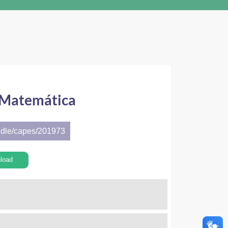
a Matemática
ndle/capes/201973
load