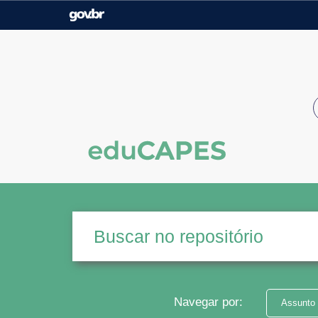
Casa Civil
Ministério da Justiça e
Segurança Pública
Ministério da Agricultura,
Ministério da Educação
Pecuária e Abastecimento
Ministério do Meio Ambiente
Ministério do Turismo
Secretaria de Governo
Gabinete de Segurança
Institucional
Navegar por:
Assunto