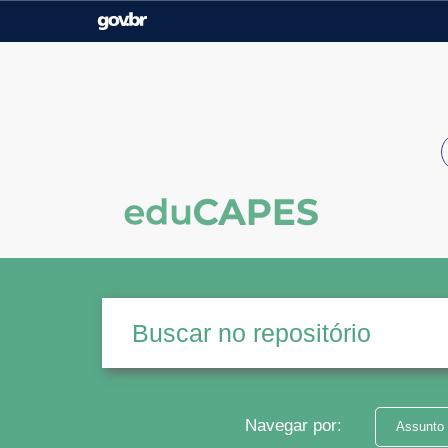
Casa Civil
Ministério da Justiça e
Segurança Pública
Ministério da Agricultura,
Ministério da Educação
Pecuária e Abastecimento
Ministério do Meio Ambiente
Ministério do Turismo
Secretaria de Governo
Gabinete de Segurança
Institucional
Navegar por:
Assunto