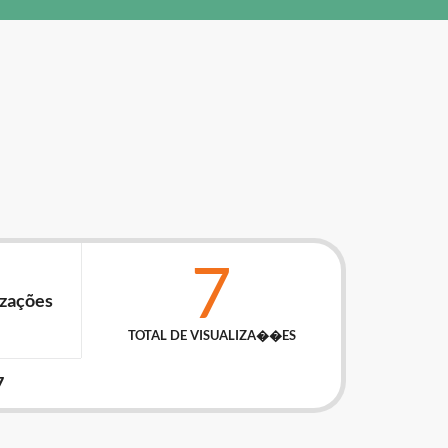
7
izações
TOTAL DE VISUALIZA��ES
7