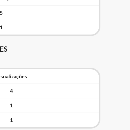
5
1
ES
isualizações
4
1
1