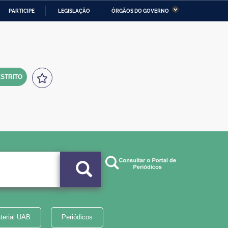
PARTICIPE
LEGISLAÇÃO
ÓRGÃOS DO GOVERNO
stério da Economia
Ministério da Infraestrutura
stério de Minas e Energia
Ministério da Ciência,
Tecnologia, Inovações e
Comunicações
STRITO
tério da Mulher, da Família
Secretaria-Geral
s Direitos Humanos
lto
terial UAB
Periódicos