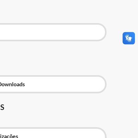
Downloads
S
izações