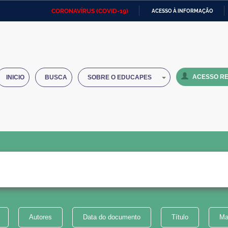
CORONAVÍRUS (COVID-19)
ACESSO À INFORMAÇÃO
Ministério da Defesa
Ministério das Relações
Mini
IR
Exteriores
PARA
O
Ministério da Cidadania
Ministério da Saúde
Mini
CONTEÚDO
ACESSO RE
INICIO
BUSCA
SOBRE O EDUCAPES
Ministério do Desenvolvimento
Controladoria-Geral da União
Minis
Regional
e do
Advocacia-Geral da União
Banco Central do Brasil
Plana
Autores
Data do documento
Título
Ma