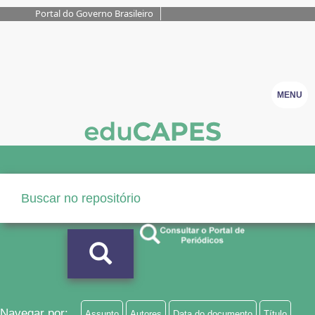
Portal do Governo Brasileiro
MENU
Navegar por:
Assunto
Autores
Data do documento
Título