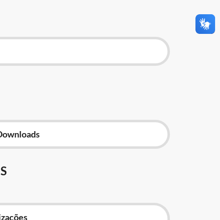
Downloads
S
izações