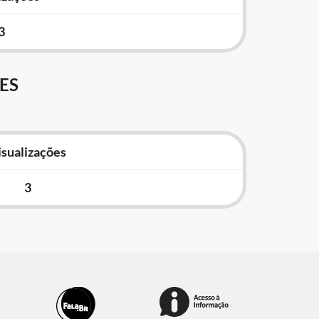
3
ES
isualizações
3