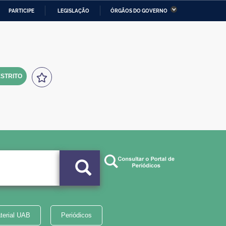
PARTICIPE
LEGISLAÇÃO
ÓRGÃOS DO GOVERNO
stério da Economia
Ministério da Infraestrutura
stério de Minas e Energia
Ministério da Ciência,
Tecnologia, Inovações e
Comunicações
STRITO
tério da Mulher, da Família
Secretaria-Geral
s Direitos Humanos
lto
terial UAB
Periódicos