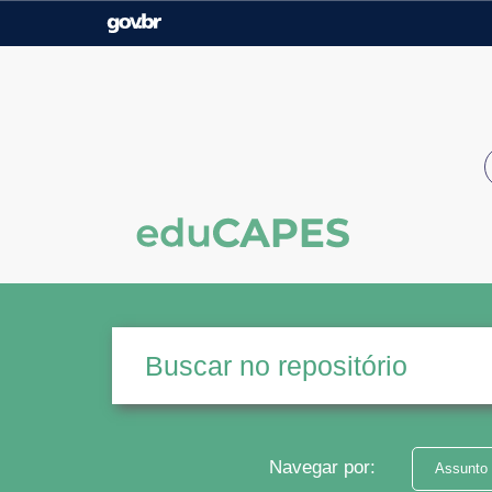
Casa Civil
Ministério da Justiça e
Segurança Pública
Ministério da Agricultura,
Ministério da Educação
Pecuária e Abastecimento
Ministério do Meio Ambiente
Ministério do Turismo
Secretaria de Governo
Gabinete de Segurança
Institucional
Navegar por:
Assunto