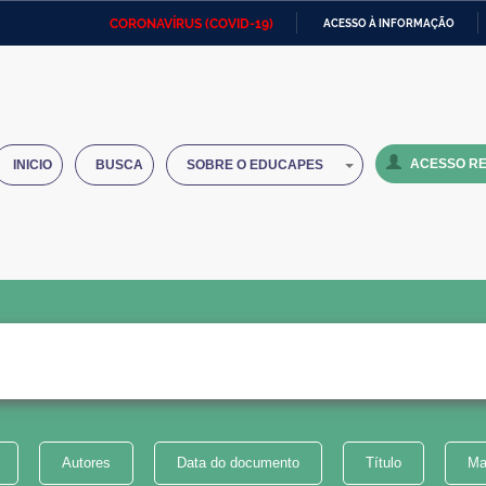
CORONAVÍRUS (COVID-19)
ACESSO À INFORMAÇÃO
Ministério da Defesa
Ministério das Relações
Mini
IR
Exteriores
PARA
O
Ministério da Cidadania
Ministério da Saúde
Mini
CONTEÚDO
ACESSO RE
INICIO
BUSCA
SOBRE O EDUCAPES
Ministério do Desenvolvimento
Controladoria-Geral da União
Minis
Regional
e do
Advocacia-Geral da União
Banco Central do Brasil
Plana
Autores
Data do documento
Título
Ma