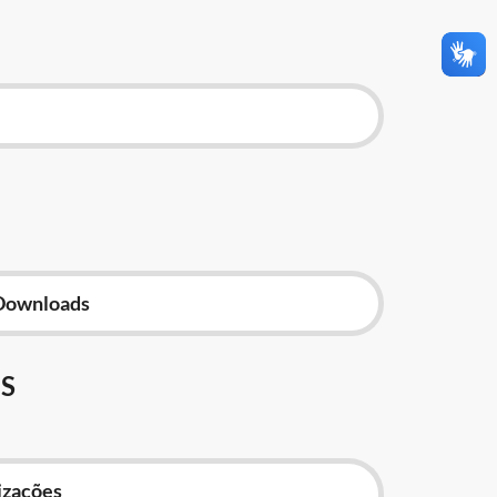
Downloads
S
izações