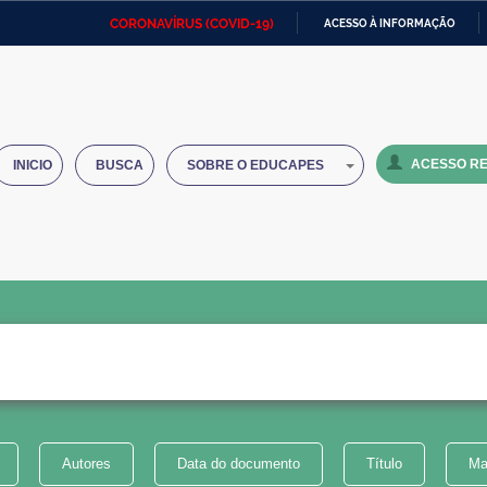
CORONAVÍRUS (COVID-19)
ACESSO À INFORMAÇÃO
Ministério da Defesa
Ministério das Relações
Mini
IR
Exteriores
PARA
O
Ministério da Cidadania
Ministério da Saúde
Mini
CONTEÚDO
ACESSO RE
INICIO
BUSCA
SOBRE O EDUCAPES
Ministério do Desenvolvimento
Controladoria-Geral da União
Minis
Regional
e do
Advocacia-Geral da União
Banco Central do Brasil
Plana
Autores
Data do documento
Título
Ma