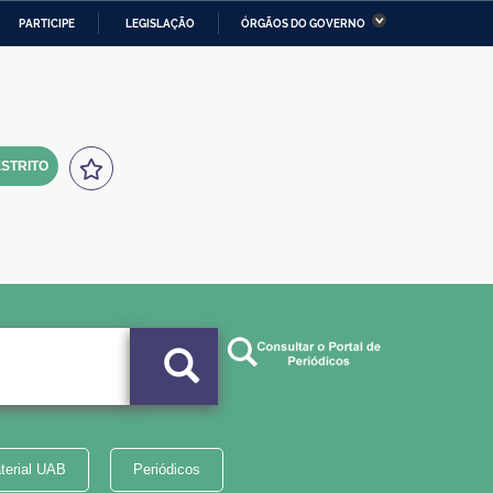
PARTICIPE
LEGISLAÇÃO
ÓRGÃOS DO GOVERNO
stério da Economia
Ministério da Infraestrutura
stério de Minas e Energia
Ministério da Ciência,
Tecnologia, Inovações e
Comunicações
STRITO
tério da Mulher, da Família
Secretaria-Geral
s Direitos Humanos
lto
terial UAB
Periódicos