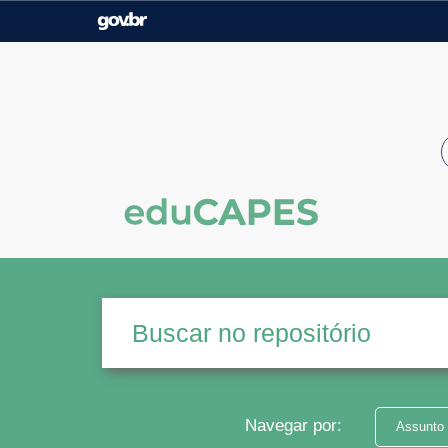
Casa Civil
Ministério da Justiça e
Segurança Pública
Ministério da Agricultura,
Ministério da Educação
Pecuária e Abastecimento
Ministério do Meio Ambiente
Ministério do Turismo
Secretaria de Governo
Gabinete de Segurança
Institucional
Navegar por:
Assunto