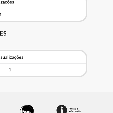
izações
1
ES
isualizações
1