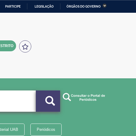
PARTICIPE
LEGISLAÇÃO
ÓRGÃOS DO GOVERNO
stério da Economia
Ministério da Infraestrutura
stério de Minas e Energia
Ministério da Ciência,
Tecnologia, Inovações e
Comunicações
STRITO
tério da Mulher, da Família
Secretaria-Geral
s Direitos Humanos
lto
terial UAB
Periódicos