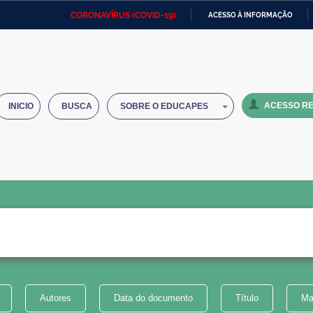
CORONAVÍRUS (COVID-19)
ACESSO À INFORMAÇÃO
Ministério da Defesa
Ministério das Relações
Mini
IR
Exteriores
PARA
O
Ministério da Cidadania
Ministério da Saúde
Mini
CONTEÚDO
ACESSO RE
INICIO
BUSCA
SOBRE O EDUCAPES
Ministério do Desenvolvimento
Controladoria-Geral da União
Minis
Regional
e do
Advocacia-Geral da União
Banco Central do Brasil
Plana
Autores
Data do documento
Título
Ma