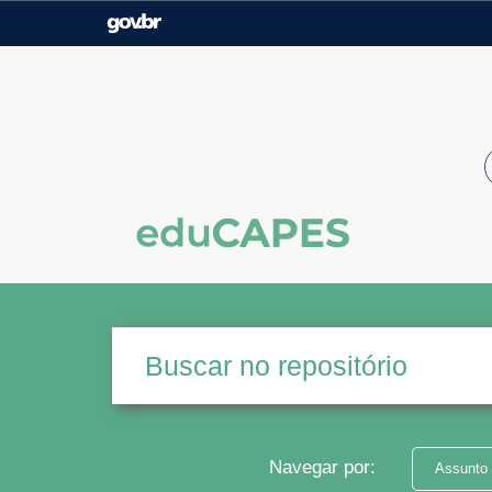
Casa Civil
Ministério da Justiça e
Segurança Pública
Ministério da Agricultura,
Ministério da Educação
Pecuária e Abastecimento
Ministério do Meio Ambiente
Ministério do Turismo
Secretaria de Governo
Gabinete de Segurança
Institucional
Navegar por:
Assunto