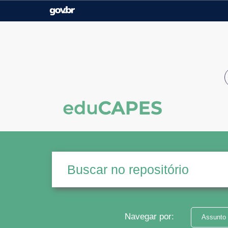
Casa Civil
Ministério da Justiça e
Segurança Pública
Ministério da Agricultura,
Ministério da Educação
Pecuária e Abastecimento
Ministério do Meio Ambiente
Ministério do Turismo
Secretaria de Governo
Gabinete de Segurança
Institucional
Navegar por:
Assunto