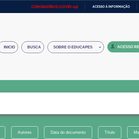
CORONAVÍRUS (COVID-19)
ACESSO À INFORMAÇÃO
Ministério da Defesa
Ministério das Relações
Mini
IR
Exteriores
PARA
O
Ministério da Cidadania
Ministério da Saúde
Mini
CONTEÚDO
ACESSO RE
INICIO
BUSCA
SOBRE O EDUCAPES
Ministério do Desenvolvimento
Controladoria-Geral da União
Minis
Regional
e do
Advocacia-Geral da União
Banco Central do Brasil
Plana
Autores
Data do documento
Título
Ma