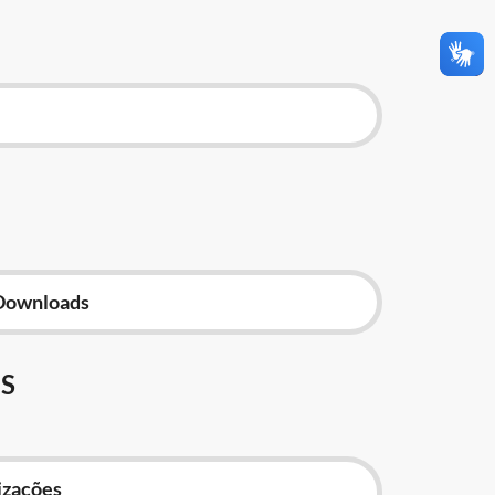
Downloads
S
izações