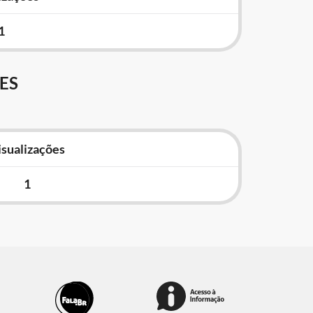
1
ES
isualizações
1