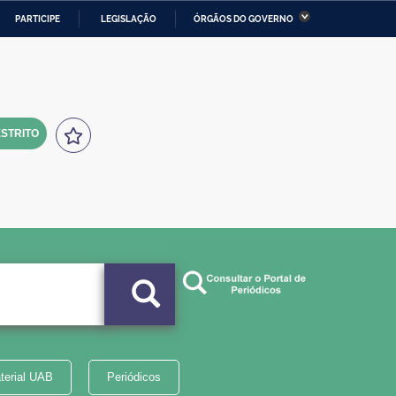
PARTICIPE
LEGISLAÇÃO
ÓRGÃOS DO GOVERNO
stério da Economia
Ministério da Infraestrutura
stério de Minas e Energia
Ministério da Ciência,
Tecnologia, Inovações e
Comunicações
STRITO
tério da Mulher, da Família
Secretaria-Geral
s Direitos Humanos
lto
terial UAB
Periódicos