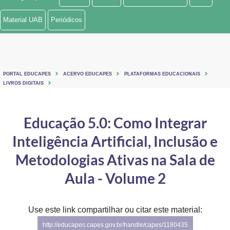
Ministério de Minas e Energia
Material UAB
Periódicos
Ministério da Ciência, Tecnologia, Inovações e Comunicações
Ministério do Meio Ambiente
PORTAL EDUCAPES
ACERVO EDUCAPES
PLATAFORMAS EDUCACIONAIS
Ministério do Turismo
LIVROS DIGITAIS
Ministério do Desenvolvimento Regional
Educação 5.0: Como Integrar
Controladoria-Geral da União
Inteligência Artificial, Inclusão e
Ministério da Mulher, da Família e dos Direitos Humanos
Metodologias Ativas na Sala de
Secretaria-Geral
Aula - Volume 2
Secretaria de Governo
Use este link compartilhar ou citar este material:
Gabinete de Segurança Institucional
http://educapes.capes.gov.br/handle/capes/1180435