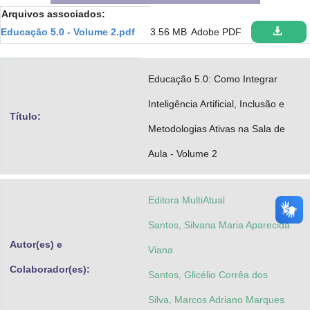
Arquivos associados:
Advocacia-Geral da União
Educação 5.0 - Volume 2.pdf
3.56 MB
Adobe PDF
Banco Central do Brasil
Planalto
Educação 5.0: Como Integrar
Inteligência Artificial, Inclusão e
Título:
Metodologias Ativas na Sala de
Aula - Volume 2
Editora MultiAtual
Santos, Silvana Maria Aparecida
Autor(es) e
Viana
Colaborador(es):
Santos, Glicélio Corrêa dos
Silva, Marcos Adriano Marques