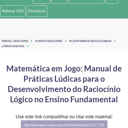
Ministério de Minas e Energia
Material UAB
Periódicos
Ministério da Ciência, Tecnologia, Inovações e Comunicações
Ministério do Meio Ambiente
PORTAL EDUCAPES
ACERVO EDUCAPES
PLATAFORMAS EDUCACIONAIS
Ministério do Turismo
LIVROS DIGITAIS
Ministério do Desenvolvimento Regional
Matemática em Jogo: Manual de
Controladoria-Geral da União
Práticas Lúdicas para o
Ministério da Mulher, da Família e dos Direitos Humanos
Desenvolvimento do Raciocínio
Secretaria-Geral
Lógico no Ensino Fundamental
Secretaria de Governo
Use este link compartilhar ou citar este material:
Gabinete de Segurança Institucional
http://educapes.capes.gov.br/handle/capes/1171750