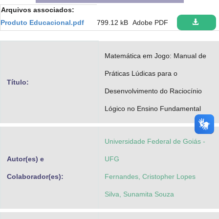
Arquivos associados:
Advocacia-Geral da União
Produto Educacional.pdf
799.12 kB
Adobe PDF
Banco Central do Brasil
Planalto
Matemática em Jogo: Manual de
Práticas Lúdicas para o
Título:
Desenvolvimento do Raciocínio
Lógico no Ensino Fundamental
Universidade Federal de Goiás -
Autor(es) e
UFG
Colaborador(es):
Fernandes, Cristopher Lopes
Silva, Sunamita Souza