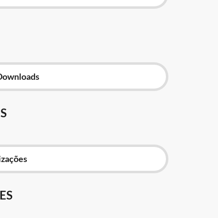
Downloads
S
izações
ES