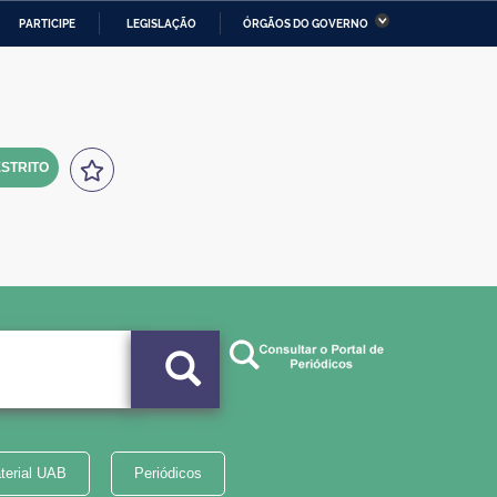
PARTICIPE
LEGISLAÇÃO
ÓRGÃOS DO GOVERNO
stério da Economia
Ministério da Infraestrutura
stério de Minas e Energia
Ministério da Ciência,
Tecnologia, Inovações e
Comunicações
STRITO
tério da Mulher, da Família
Secretaria-Geral
s Direitos Humanos
lto
terial UAB
Periódicos