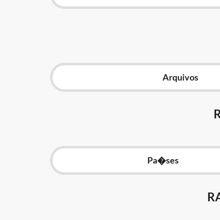
Arquivos
Pa�ses
R