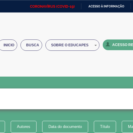
CORONAVÍRUS (COVID-19)
ACESSO À INFORMAÇÃO
Ministério da Defesa
Ministério das Relações
Mini
IR
Exteriores
PARA
O
Ministério da Cidadania
Ministério da Saúde
Mini
CONTEÚDO
ACESSO RE
INICIO
BUSCA
SOBRE O EDUCAPES
Ministério do Desenvolvimento
Controladoria-Geral da União
Minis
Regional
e do
Advocacia-Geral da União
Banco Central do Brasil
Plana
Autores
Data do documento
Título
Ma