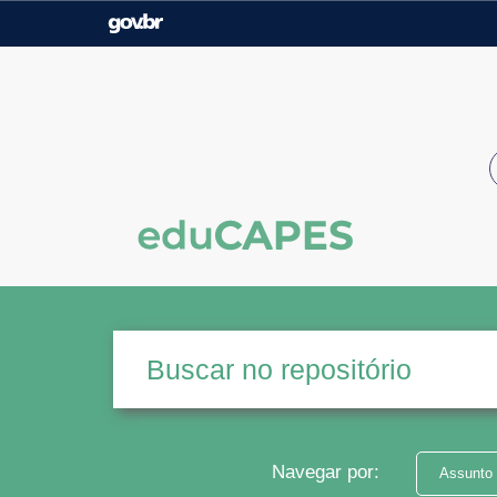
Casa Civil
Ministério da Justiça e
Segurança Pública
Ministério da Agricultura,
Ministério da Educação
Pecuária e Abastecimento
Ministério do Meio Ambiente
Ministério do Turismo
Secretaria de Governo
Gabinete de Segurança
Institucional
Navegar por:
Assunto