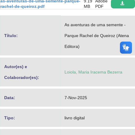
as-aventuras-de-uma-semente-parque-
9.19
Adobe
Advocacia-Geral da União
rachel-de-queiroz.pdf
MB
PDF
Banco Central do Brasil
As aventuras de uma semente -
Planalto
Título:
Parque Rachel de Queiroz (Atena
Editora)
Autor(es) e
Loiola, Maria Iracema Bezerra
Colaborador(es):
Data:
7-Nov-2025
Tipo:
livro digital