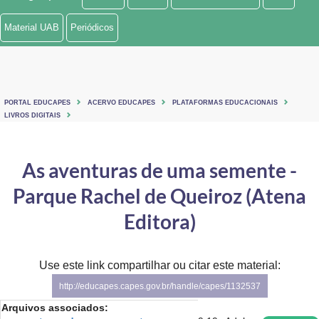
Ministério de Minas e Energia
Material UAB
Periódicos
Ministério da Ciência, Tecnologia, Inovações e Comunicações
Ministério do Meio Ambiente
PORTAL EDUCAPES
ACERVO EDUCAPES
PLATAFORMAS EDUCACIONAIS
Ministério do Turismo
LIVROS DIGITAIS
Ministério do Desenvolvimento Regional
As aventuras de uma semente -
Controladoria-Geral da União
Parque Rachel de Queiroz (Atena
Ministério da Mulher, da Família e dos Direitos Humanos
Editora)
Secretaria-Geral
Use este link compartilhar ou citar este material:
Secretaria de Governo
http://educapes.capes.gov.br/handle/capes/1132537
Gabinete de Segurança Institucional
Arquivos associados: