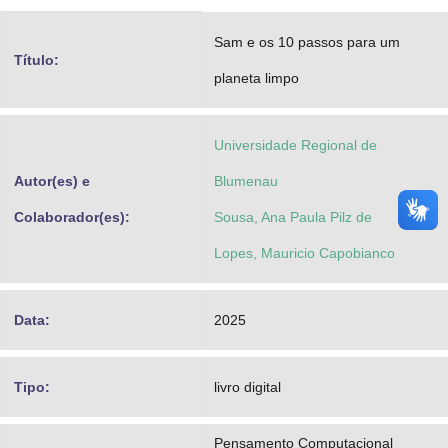
Advocacia-Geral da União
Sam e os 10 passos para um
Título:
Banco Central do Brasil
planeta limpo
Planalto
Universidade Regional de
Autor(es) e
Blumenau
Colaborador(es):
Sousa, Ana Paula Pilz de
Lopes, Mauricio Capobianco
Data:
2025
Tipo:
livro digital
Pensamento Computacional