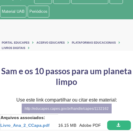
Ministério de Minas e Energia
Material UAB
Periódicos
Ministério da Ciência, Tecnologia, Inovações e Comunicações
Ministério do Meio Ambiente
PORTAL EDUCAPES
ACERVO EDUCAPES
PLATAFORMAS EDUCACIONAIS
Ministério do Turismo
LIVROS DIGITAIS
Ministério do Desenvolvimento Regional
Sam e os 10 passos para um planeta
Controladoria-Geral da União
limpo
Ministério da Mulher, da Família e dos Direitos Humanos
Use este link compartilhar ou citar este material:
Secretaria-Geral
http://educapes.capes.gov.br/handle/capes/1132162
Secretaria de Governo
Arquivos associados:
Livro_Ana_2_CCapa.pdf
16.15 MB
Adobe PDF
Gabinete de Segurança Institucional