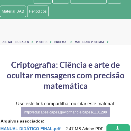
Ministério de Minas e Energia
Material UAB
Periódicos
Ministério da Ciência, Tecnologia, Inovações e Comunicações
Ministério do Meio Ambiente
PORTAL EDUCAPES
PROEBS
PROFMAT
MATERIAIS PROFMAT
Ministério do Turismo
Ministério do Desenvolvimento Regional
Criptografia: Ciência e arte de
ocultar mensagens com precisão
Controladoria-Geral da União
matemática
Ministério da Mulher, da Família e dos Direitos Humanos
Secretaria-Geral
Use este link compartilhar ou citar este material:
Secretaria de Governo
http://educapes.capes.gov.br/handle/capes/1131299
Arquivos associados:
Gabinete de Segurança Institucional
MANUAL DIDÁTICO FINAL.pdf
2.47 MB
Adobe PDF