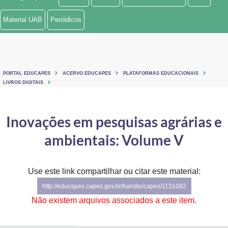
Ministério de Minas e Energia
Material UAB
Periódicos
Ministério da Ciência, Tecnologia, Inovações e Comunicações
Ministério do Meio Ambiente
PORTAL EDUCAPES
ACERVO EDUCAPES
PLATAFORMAS EDUCACIONAIS
Ministério do Turismo
LIVROS DIGITAIS
Ministério do Desenvolvimento Regional
Inovações em pesquisas agrárias e
Controladoria-Geral da União
ambientais: Volume V
Ministério da Mulher, da Família e dos Direitos Humanos
Use este link compartilhar ou citar este material:
Secretaria-Geral
http://educapes.capes.gov.br/handle/capes/1131082
Secretaria de Governo
Não existem arquivos associados a este item.
Gabinete de Segurança Institucional