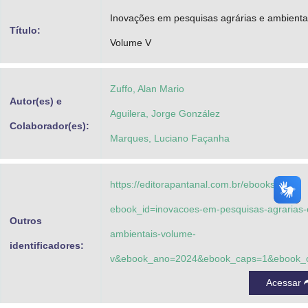
Advocacia-Geral da União
Inovações em pesquisas agrárias e ambienta
Título:
Volume V
Banco Central do Brasil
Planalto
Zuffo, Alan Mario
Autor(es) e
Aguilera, Jorge González
Colaborador(es):
Marques, Luciano Façanha
https://editorapantanal.com.br/ebooks.php?
ebook_id=inovacoes-em-pesquisas-agrarias-
Outros
ambientais-volume-
identificadores:
v&ebook_ano=2024&ebook_caps=1&ebook_
Acessar