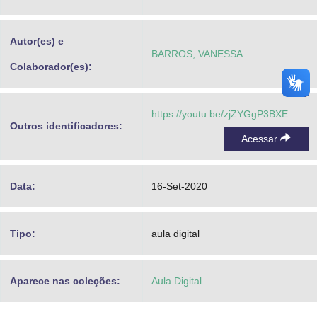
Advocacia-Geral da União
Autor(es) e
Banco Central do Brasil
BARROS, VANESSA
Colaborador(es):
Planalto
https://youtu.be/zjZYGgP3BXE
Outros identificadores:
Acessar
Data:
16-Set-2020
Tipo:
aula digital
Aparece nas coleções:
Aula Digital