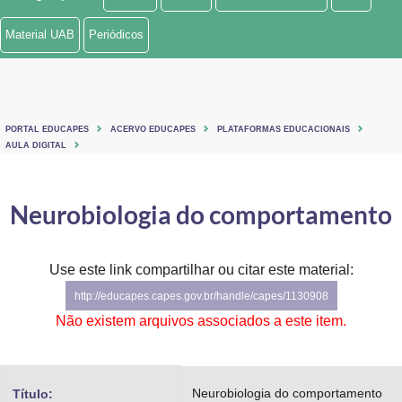
Ministério de Minas e Energia
Material UAB
Periódicos
Ministério da Ciência, Tecnologia, Inovações e Comunicações
Ministério do Meio Ambiente
PORTAL EDUCAPES
ACERVO EDUCAPES
PLATAFORMAS EDUCACIONAIS
Ministério do Turismo
AULA DIGITAL
Ministério do Desenvolvimento Regional
Neurobiologia do comportamento
Controladoria-Geral da União
Ministério da Mulher, da Família e dos Direitos Humanos
Use este link compartilhar ou citar este material:
http://educapes.capes.gov.br/handle/capes/1130908
Secretaria-Geral
Não existem arquivos associados a este item.
Secretaria de Governo
Gabinete de Segurança Institucional
Neurobiologia do comportamento
Título: