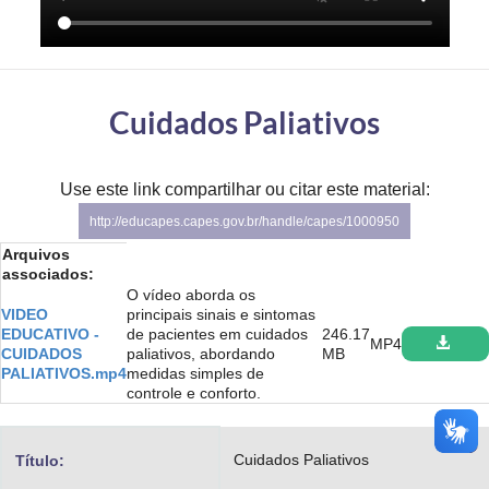
Advocacia-Geral da União
Banco Central do Brasil
Cuidados Paliativos
Planalto
Use este link compartilhar ou citar este material:
http://educapes.capes.gov.br/handle/capes/1000950
Arquivos
associados:
O vídeo aborda os
VIDEO
principais sinais e sintomas
EDUCATIVO -
de pacientes em cuidados
246.17
MP4
CUIDADOS
paliativos, abordando
MB
PALIATIVOS.mp4
medidas simples de
controle e conforto.
Cuidados Paliativos
Título: