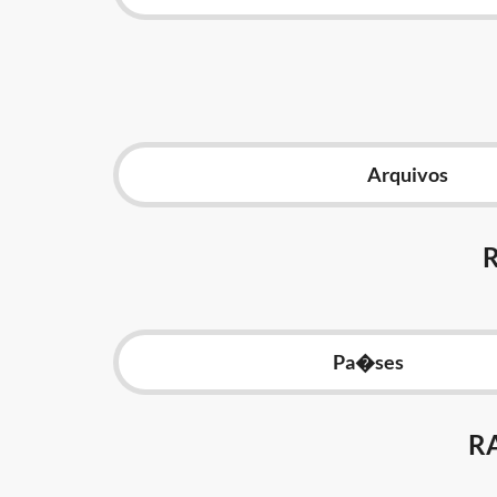
Arquivos
Pa�ses
R