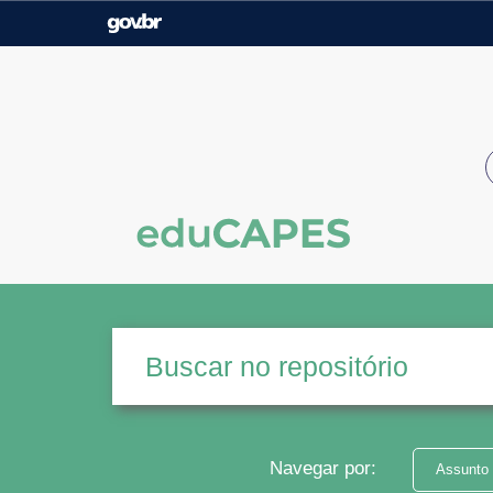
Casa Civil
Ministério da Justiça e
Segurança Pública
Ministério da Agricultura,
Ministério da Educação
Pecuária e Abastecimento
Ministério do Meio Ambiente
Ministério do Turismo
Secretaria de Governo
Gabinete de Segurança
Institucional
Navegar por:
Assunto