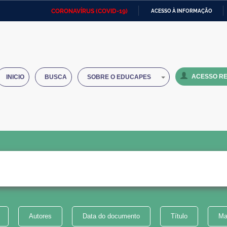
CORONAVÍRUS (COVID-19)
ACESSO À INFORMAÇÃO
Ministério da Defesa
Ministério das Relações
Mini
IR
Exteriores
PARA
O
Ministério da Cidadania
Ministério da Saúde
Mini
CONTEÚDO
ACESSO RE
INICIO
BUSCA
SOBRE O EDUCAPES
Ministério do Desenvolvimento
Controladoria-Geral da União
Minis
Regional
e do
Advocacia-Geral da União
Banco Central do Brasil
Plana
Autores
Data do documento
Título
Ma