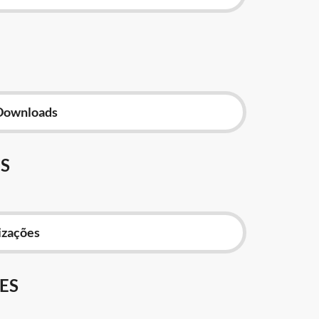
Downloads
S
izações
ES