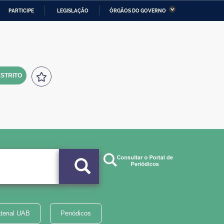
PARTICIPE
LEGISLAÇÃO
ÓRGÃOS DO GOVERNO
stério da Economia
Ministério da Infraestrutura
stério de Minas e Energia
Ministério da Ciência,
Tecnologia, Inovações e
Comunicações
STRITO
tério da Mulher, da Família
Secretaria-Geral
s Direitos Humanos
lto
terial UAB
Periódicos