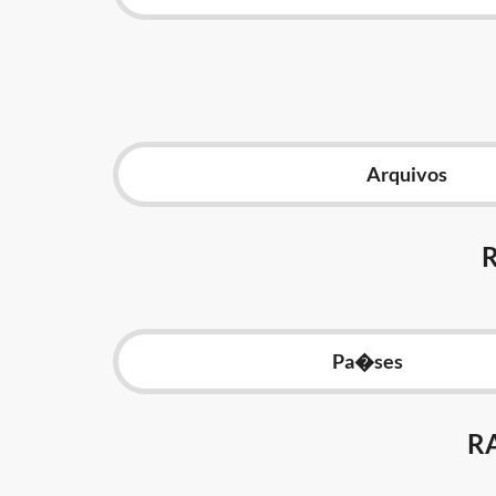
Arquivos
Pa�ses
R