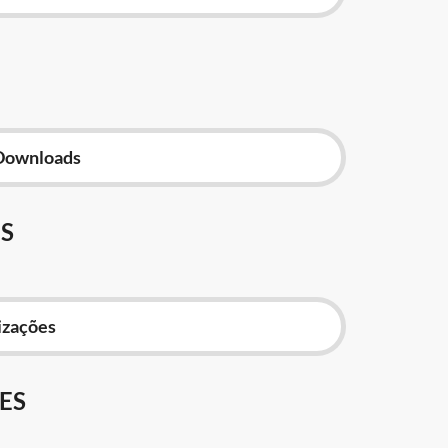
Downloads
S
izações
ES