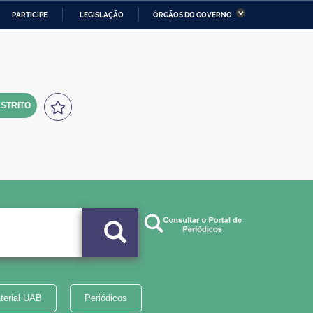
PARTICIPE
LEGISLAÇÃO
ÓRGÃOS DO GOVERNO
stério da Economia
Ministério da Infraestrutura
stério de Minas e Energia
Ministério da Ciência,
Tecnologia, Inovações e
Comunicações
STRITO
tério da Mulher, da Família
Secretaria-Geral
s Direitos Humanos
lto
terial UAB
Periódicos