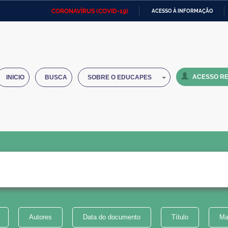
CORONAVÍRUS (COVID-19)
ACESSO À INFORMAÇÃO
Ministério da Defesa
Ministério das Relações
Mini
IR
Exteriores
PARA
O
Ministério da Cidadania
Ministério da Saúde
Mini
CONTEÚDO
ACESSO RE
INICIO
BUSCA
SOBRE O EDUCAPES
Ministério do Desenvolvimento
Controladoria-Geral da União
Minis
Regional
e do
Advocacia-Geral da União
Banco Central do Brasil
Plana
Autores
Data do documento
Título
Ma