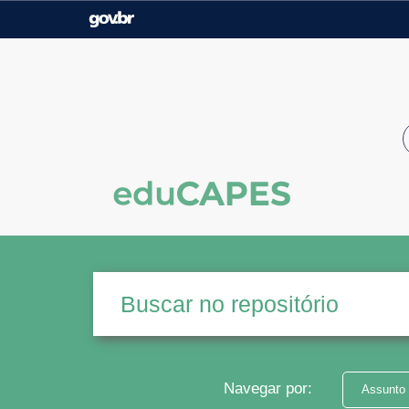
Casa Civil
Ministério da Justiça e
Segurança Pública
Ministério da Agricultura,
Ministério da Educação
Pecuária e Abastecimento
Ministério do Meio Ambiente
Ministério do Turismo
Secretaria de Governo
Gabinete de Segurança
Institucional
Navegar por:
Assunto