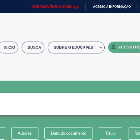
CORONAVÍRUS (COVID-19)
ACESSO À INFORMAÇÃO
Ministério da Defesa
Ministério das Relações
Mini
IR
Exteriores
PARA
O
Ministério da Cidadania
Ministério da Saúde
Mini
CONTEÚDO
ACESSO RE
INICIO
BUSCA
SOBRE O EDUCAPES
Ministério do Desenvolvimento
Controladoria-Geral da União
Minis
Regional
e do
Advocacia-Geral da União
Banco Central do Brasil
Plana
Autores
Data do documento
Título
Ma