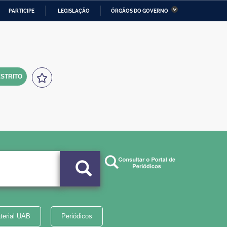
PARTICIPE
LEGISLAÇÃO
ÓRGÃOS DO GOVERNO
stério da Economia
Ministério da Infraestrutura
stério de Minas e Energia
Ministério da Ciência,
Tecnologia, Inovações e
Comunicações
STRITO
tério da Mulher, da Família
Secretaria-Geral
s Direitos Humanos
lto
terial UAB
Periódicos