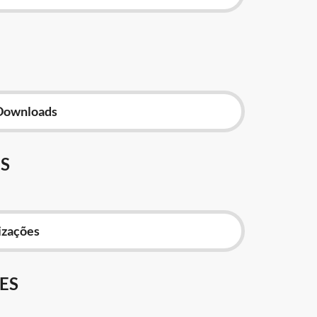
Downloads
S
izações
ES