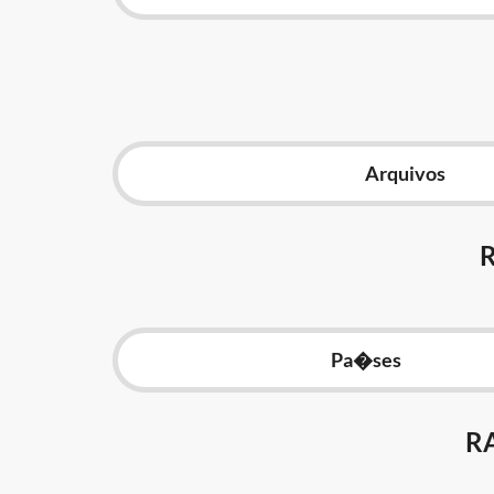
Arquivos
Pa�ses
R