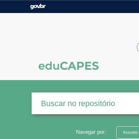
Casa Civil
Ministério da Justiça e
Segurança Pública
Ministério da Agricultura,
Ministério da Educação
Pecuária e Abastecimento
Ministério do Meio Ambiente
Ministério do Turismo
Secretaria de Governo
Gabinete de Segurança
Institucional
Navegar por:
Assunto