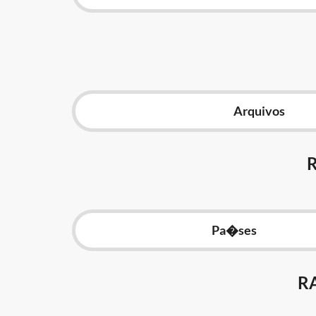
Arquivos
Pa�ses
R