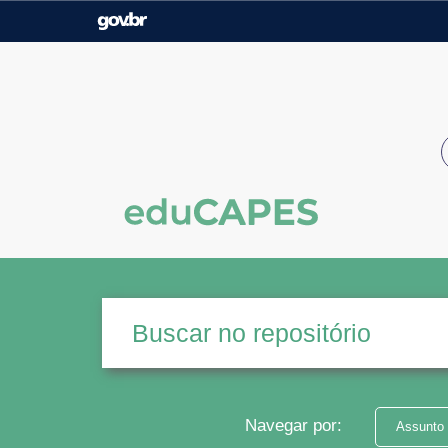
Casa Civil
Ministério da Justiça e
Segurança Pública
Ministério da Agricultura,
Ministério da Educação
Pecuária e Abastecimento
Ministério do Meio Ambiente
Ministério do Turismo
Secretaria de Governo
Gabinete de Segurança
Institucional
Navegar por:
Assunto