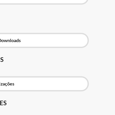
Downloads
S
izações
ES