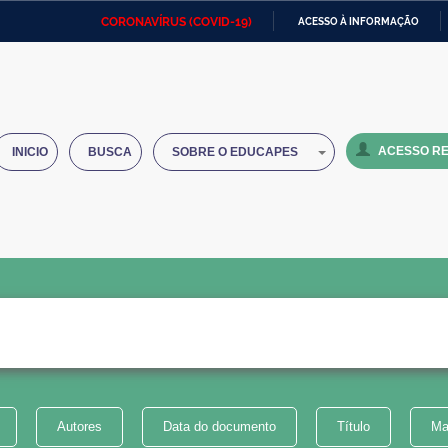
CORONAVÍRUS (COVID-19)
ACESSO À INFORMAÇÃO
Ministério da Defesa
Ministério das Relações
Mini
IR
Exteriores
PARA
O
Ministério da Cidadania
Ministério da Saúde
Mini
CONTEÚDO
ACESSO RE
INICIO
BUSCA
SOBRE O EDUCAPES
Ministério do Desenvolvimento
Controladoria-Geral da União
Minis
Regional
e do
Advocacia-Geral da União
Banco Central do Brasil
Plana
Autores
Data do documento
Título
Ma