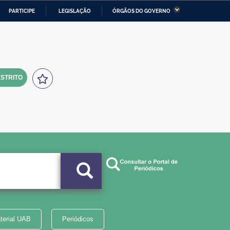
PARTICIPE
LEGISLAÇÃO
ÓRGÃOS DO GOVERNO
stério da Economia
Ministério da Infraestrutura
stério de Minas e Energia
Ministério da Ciência,
Tecnologia, Inovações e
Comunicações
STRITO
tério da Mulher, da Família
Secretaria-Geral
s Direitos Humanos
lto
terial UAB
Periódicos