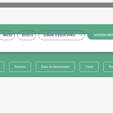
ACESSO RES
INICIO
BUSCA
SOBRE O EDUCAPES
Autores
Data do documento
Título
Ma