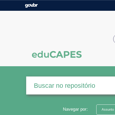
Casa Civil
Ministério da Justiça e
Segurança Pública
Ministério da Agricultura,
Ministério da Educação
Pecuária e Abastecimento
Ministério do Meio Ambiente
Ministério do Turismo
Secretaria de Governo
Gabinete de Segurança
Institucional
Navegar por:
Assunto