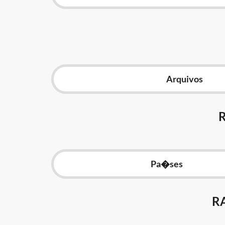
Arquivos
Pa�ses
R