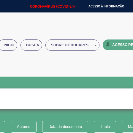
CORONAVÍRUS (COVID-19)
ACESSO À INFORMAÇÃO
Ministério da Defesa
Ministério das Relações
Mini
IR
Exteriores
PARA
O
Ministério da Cidadania
Ministério da Saúde
Mini
CONTEÚDO
ACESSO RE
INICIO
BUSCA
SOBRE O EDUCAPES
Ministério do Desenvolvimento
Controladoria-Geral da União
Minis
Regional
e do
Advocacia-Geral da União
Banco Central do Brasil
Plana
Autores
Data do documento
Título
Ma