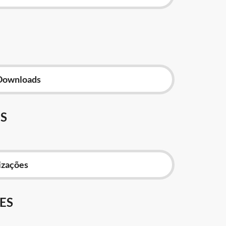
Downloads
S
izações
ES