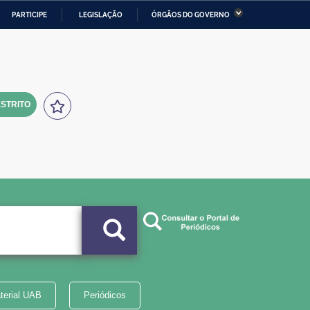
PARTICIPE
LEGISLAÇÃO
ÓRGÃOS DO GOVERNO
stério da Economia
Ministério da Infraestrutura
stério de Minas e Energia
Ministério da Ciência,
Tecnologia, Inovações e
Comunicações
STRITO
tério da Mulher, da Família
Secretaria-Geral
s Direitos Humanos
lto
terial UAB
Periódicos