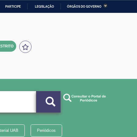
PARTICIPE
LEGISLAÇÃO
ÓRGÃOS DO GOVERNO
stério da Economia
Ministério da Infraestrutura
stério de Minas e Energia
Ministério da Ciência,
Tecnologia, Inovações e
Comunicações
STRITO
tério da Mulher, da Família
Secretaria-Geral
s Direitos Humanos
lto
terial UAB
Periódicos