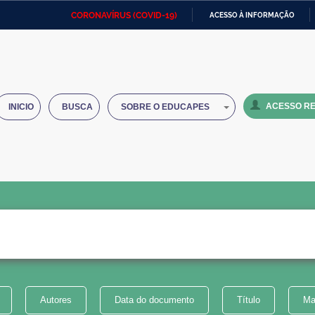
CORONAVÍRUS (COVID-19)
ACESSO À INFORMAÇÃO
Ministério da Defesa
Ministério das Relações
Mini
IR
Exteriores
PARA
O
Ministério da Cidadania
Ministério da Saúde
Mini
CONTEÚDO
ACESSO RE
INICIO
BUSCA
SOBRE O EDUCAPES
Ministério do Desenvolvimento
Controladoria-Geral da União
Minis
Regional
e do
Advocacia-Geral da União
Banco Central do Brasil
Plana
Autores
Data do documento
Título
Ma