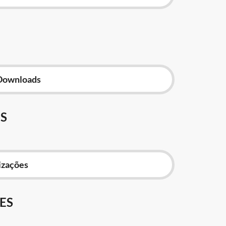
Downloads
S
izações
ES