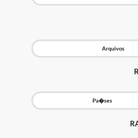
Arquivos
Pa�ses
R