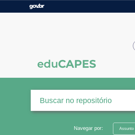
Casa Civil
Ministério da Justiça e
Segurança Pública
Ministério da Agricultura,
Ministério da Educação
Pecuária e Abastecimento
Ministério do Meio Ambiente
Ministério do Turismo
Secretaria de Governo
Gabinete de Segurança
Institucional
Navegar por:
Assunto