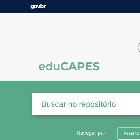
Casa Civil
Ministério da Justiça e
Segurança Pública
Ministério da Agricultura,
Ministério da Educação
Pecuária e Abastecimento
Ministério do Meio Ambiente
Ministério do Turismo
Secretaria de Governo
Gabinete de Segurança
Institucional
Navegar por:
Assunto