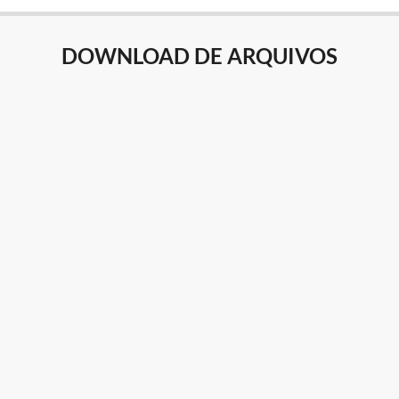
DOWNLOAD DE ARQUIVOS
RANKING DE VISUALIZAÇÕES POR PAÍSE
Visual
ANKING DE VISUALIZAÇÕES POR CIDAD