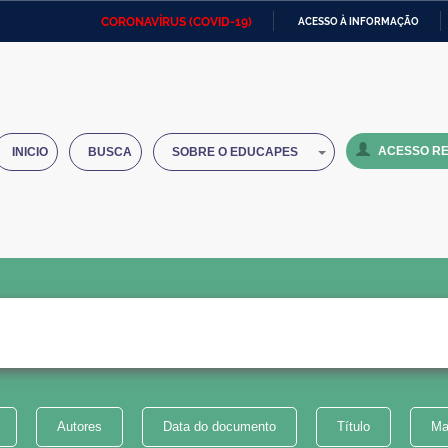
CORONAVÍRUS (COVID-19)
ACESSO À INFORMAÇÃO
Ministério da Defesa
Ministério das Relações
Mini
IR
Exteriores
PARA
O
Ministério da Cidadania
Ministério da Saúde
Mini
CONTEÚDO
ACESSO RE
INICIO
BUSCA
SOBRE O EDUCAPES
Ministério do Desenvolvimento
Controladoria-Geral da União
Minis
Regional
e do
Advocacia-Geral da União
Banco Central do Brasil
Plana
Autores
Data do documento
Título
Ma