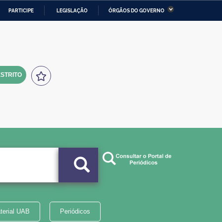
PARTICIPE
LEGISLAÇÃO
ÓRGÃOS DO GOVERNO
stério da Economia
Ministério da Infraestrutura
stério de Minas e Energia
Ministério da Ciência,
Tecnologia, Inovações e
Comunicações
STRITO
tério da Mulher, da Família
Secretaria-Geral
s Direitos Humanos
lto
terial UAB
Periódicos