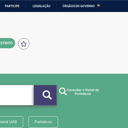
PARTICIPE
LEGISLAÇÃO
ÓRGÃOS DO GOVERNO
stério da Economia
Ministério da Infraestrutura
stério de Minas e Energia
Ministério da Ciência,
Tecnologia, Inovações e
Comunicações
STRITO
tério da Mulher, da Família
Secretaria-Geral
s Direitos Humanos
lto
terial UAB
Periódicos