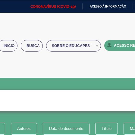
CORONAVÍRUS (COVID-19)
ACESSO À INFORMAÇÃO
Ministério da Defesa
Ministério das Relações
Mini
IR
Exteriores
PARA
O
Ministério da Cidadania
Ministério da Saúde
Mini
CONTEÚDO
ACESSO RE
INICIO
BUSCA
SOBRE O EDUCAPES
Ministério do Desenvolvimento
Controladoria-Geral da União
Minis
Regional
e do
Advocacia-Geral da União
Banco Central do Brasil
Plana
Autores
Data do documento
Título
Ma