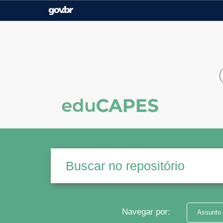
Casa Civil
Ministério da Justiça e
Segurança Pública
Ministério da Agricultura,
Ministério da Educação
Pecuária e Abastecimento
Ministério do Meio Ambiente
Ministério do Turismo
Secretaria de Governo
Gabinete de Segurança
Institucional
Navegar por:
Assunto