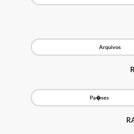
Arquivos
Pa�ses
R