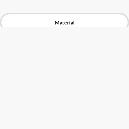
Advocacia-Geral da União
Banco Central do Brasil
Material
Planalto
DOWNLOAD DE ARQUIVOS
Arquivos
Downloads
RANKING DE VISUALIZAÇÕES POR
PAÍSES